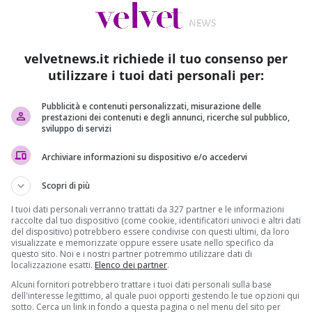
velvetnews.it richiede il tuo consenso per
utilizzare i tuoi dati personali per:
Pubblicità e contenuti personalizzati, misurazione delle
prestazioni dei contenuti e degli annunci, ricerche sul pubblico,
sviluppo di servizi
Archiviare informazioni su dispositivo e/o accedervi
Scopri di più
I tuoi dati personali verranno trattati da 327 partner e le informazioni
raccolte dal tuo dispositivo (come cookie, identificatori univoci e altri dati
del dispositivo) potrebbero essere condivise con questi ultimi, da loro
visualizzate e memorizzate oppure essere usate nello specifico da
questo sito. Noi e i nostri partner potremmo utilizzare dati di
localizzazione esatti.
Elenco dei partner
.
Alcuni fornitori potrebbero trattare i tuoi dati personali sulla base
dell'interesse legittimo, al quale puoi opporti gestendo le tue opzioni qui
le materne, questa volta a Crotone. A finire sotto la lente
sotto. Cerca un link in fondo a questa pagina o nel menu del sito per