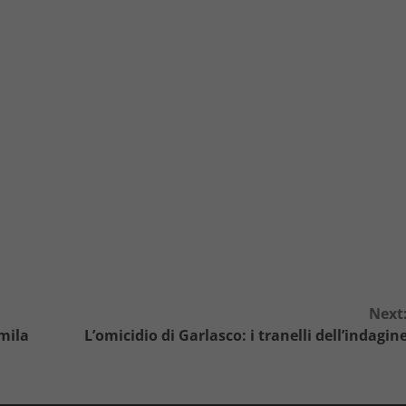
Next
 mila
L’omicidio di Garlasco: i tranelli dell’indagin