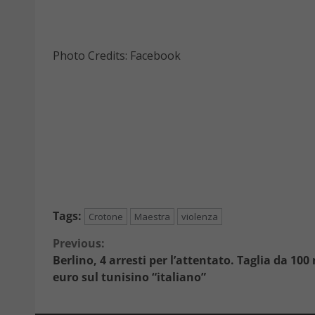
Photo Credits: Facebook
Tags:
Crotone
Maestra
violenza
Continue
Previous:
Berlino, 4 arresti per l’attentato. Taglia da 100
Reading
euro sul tunisino “italiano”