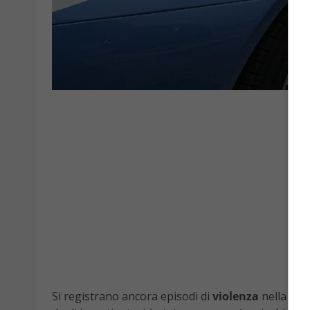
Si registrano ancora episodi di
violenza
nella scuo