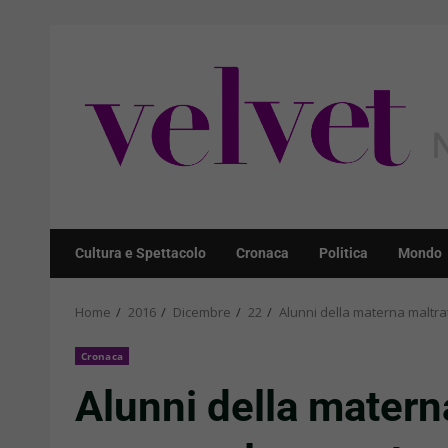
Skip
to
content
Cultura e Spettacolo
Cronaca
Politica
Mondo
Home
2016
Dicembre
22
Alunni della materna maltrat
Cronaca
Alunni della materna