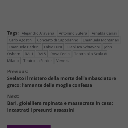
Tags:
Alejandro Aravena
Antonino Sutera
Arnalda Canali
Carlo Agostini
Concerto di Capodanno
Emanuela Montanari
Emanuele Pedrini
Fabio Luisi
Gianluca Schiavoni
John
Osborn
RAI 1
RAI 5
Rosa Feola
Teatro alla Scala di
Milano
Teatro La Fenice
Venezia
Continue
Previous:
Svelato il mistero della morte dell’ambasciatore
Reading
greco: l’amante della moglie confessa
Next:
Bari, gioielliera rapinata e massacrata in casa:
incastrati i presunti assassini