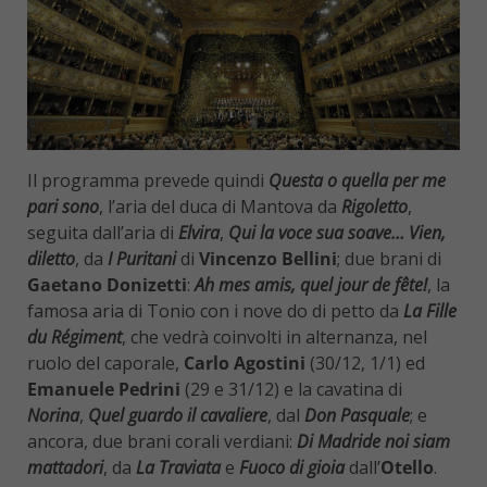
Il programma prevede quindi
Questa o quella per me
pari sono
, l’aria del duca di Mantova da
Rigoletto
,
seguita dall’aria di
Elvira
,
Qui la voce sua soave… Vien,
diletto
, da
I Puritani
di
Vincenzo Bellini
; due brani di
Gaetano Donizetti
:
Ah mes amis, quel jour de fête!
, la
famosa aria di Tonio con i nove do di petto da
La Fille
du Régiment
, che vedrà coinvolti in alternanza, nel
ruolo del caporale,
Carlo Agostini
(30/12, 1/1) ed
Emanuele Pedrini
(29 e 31/12) e la cavatina di
Norina
,
Quel guardo il cavaliere
, dal
Don Pasquale
; e
ancora, due brani corali verdiani:
Di Madride noi siam
mattadori
, da
La Traviata
e
Fuoco di gioia
dall’
Otello
.