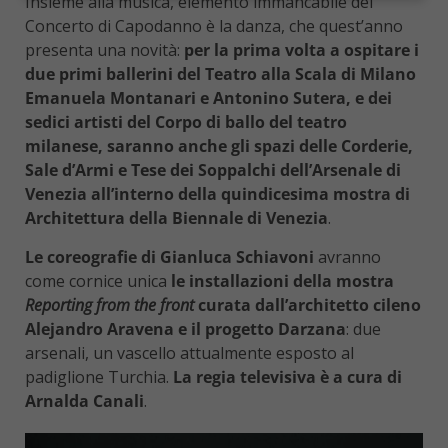
Insieme alla musica, elemento immancabile del
Concerto di Capodanno è la danza, che quest’anno
presenta una novità:
per la prima volta a ospitare i
due primi ballerini del Teatro alla Scala di Milano
Emanuela Montanari e Antonino Sutera, e dei
sedici artisti del Corpo di ballo del teatro
milanese, saranno anche gli spazi delle Corderie,
Sale d’Armi e Tese dei Soppalchi dell’Arsenale di
Venezia all’interno della quindicesima mostra di
Architettura della Biennale di Venezia
.
Le coreografie di Gianluca Schiavoni
avranno
come cornice unica
le installazioni della mostra
Reporting from the front
curata dall’architetto cileno
Alejandro Aravena e il progetto Darzana
: due
arsenali, un vascello attualmente esposto al
padiglione Turchia.
La regia televisiva è a cura di
Arnalda Canali
.