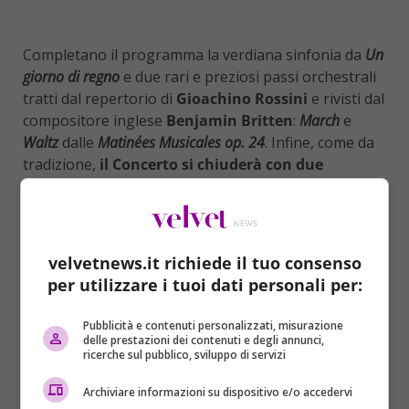
Completano il programma la verdiana sinfonia da
Un
giorno di regno
e due rari e preziosi passi orchestrali
tratti dal repertorio di
Gioachino Rossini
e rivisti dal
compositore inglese
Benjamin Britten
:
March
e
Waltz
dalle
Matinées Musicales op. 24
. Infine, come da
tradizione,
il Concerto si chiuderà con due
capisaldi del patrimonio musicale italiano
: il Coro
Va’ pensiero sull’ali dorate
dal
Nabucco
e il festoso
brindisi
Libiam ne’ lieti calici
da
La Traviata
.
velvetnews.it richiede il tuo consenso
per utilizzare i tuoi dati personali per:
Pubblicità e contenuti personalizzati, misurazione
delle prestazioni dei contenuti e degli annunci,
ricerche sul pubblico, sviluppo di servizi
Archiviare informazioni su dispositivo e/o accedervi