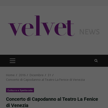
Skip
to
content
PRIMARY
MENU
Home
2016
Dicembre
31
Concerto di Capodanno al Teatro La Fenice di Venezia
Cultura e Spettacolo
Concerto di Capodanno al Teatro La Fenice
di Venezia