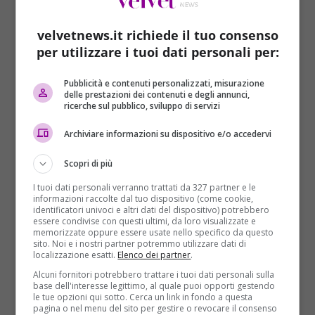
dicembre in Questura
, a Bari, dopo che ieri è stato
notificato in carcere l’arresto, con l’accusa di omicidio,
a
Gianfranco Colucci
velvetnews.it richiede il tuo consenso
, di 20 anni, uno dei tre
rapinatori.
per utilizzare i tuoi dati personali per:
Due giorni fa erano stati invece fermati, sempre
Pubblicità e contenuti personalizzati, misurazione
nell’ambito delle indagini,
Lorenzo Campanella
e
delle prestazioni dei contenuti e degli annunci,
ricerche sul pubblico, sviluppo di servizi
Francesco Scardi
, di 54 e 45 anni, accusati degli
stessi reati di cui risponde Colucci:
omicidio
Archiviare informazioni su dispositivo e/o accedervi
preterintenzionale e rapina pluriaggravata
. Il
20enne era stato arrestato il 16 dicembre scorso per
Scopri di più
possesso di arma. Non è esclusa la presenza di un
I tuoi dati personali verranno trattati da 327 partner e le
basista.
informazioni raccolte dal tuo dispositivo (come cookie,
identificatori univoci e altri dati del dispositivo) potrebbero
essere condivise con questi ultimi, da loro visualizzate e
memorizzate oppure essere usate nello specifico da questo
sito. Noi e i nostri partner potremmo utilizzare dati di
localizzazione esatti.
Elenco dei partner
.
Alcuni fornitori potrebbero trattare i tuoi dati personali sulla
base dell'interesse legittimo, al quale puoi opporti gestendo
le tue opzioni qui sotto. Cerca un link in fondo a questa
pagina o nel menu del sito per gestire o revocare il consenso