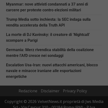
Myanmar: nove attivisti condannati a 37 anni di
carcere per proteste contro elezioni militari
Trump Media sotto inchiesta: la SEC indaga sulla
vendita accelerata della Truth API
La morte di DJ Kavinsky: il creatore di ‘Nightcall’
scompare a Parigi
Germania: Merz rivendica stabilità della coalizione
mentre l’AfD cresce nei sondaggi
Escalation Usa-Iran: nuovi attacchi americani, blocco
navale e minacce iraniane alle esportazioni
energetiche
Redazione
Disclaimer
Privacy Policy
Copyright © 2026 VelvetNews.it proprietà di Jws Media
Srl - Via Cavour 310 - 00184 Roma (RM) - P.Iva