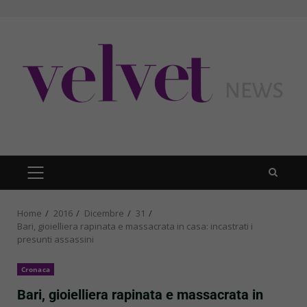
Skip
to
content
PRIMARY
MENU
Home
2016
Dicembre
31
Bari, gioielliera rapinata e massacrata in casa: incastrati i
presunti assassini
Cronaca
Bari, gioielliera rapinata e massacrata in