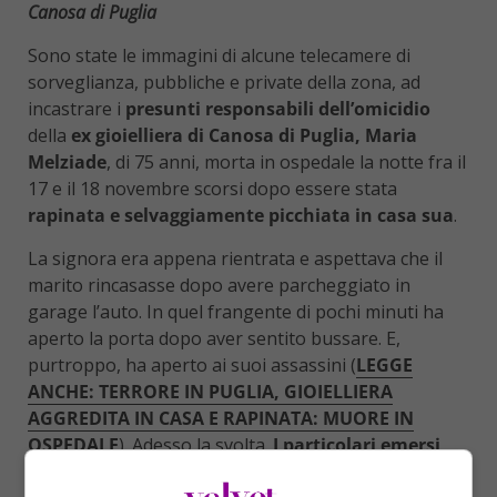
Canosa di Puglia
Sono state le immagini di alcune telecamere di
sorveglianza, pubbliche e private della zona, ad
incastrare i
presunti responsabili dell’omicidio
della
ex gioielliera di Canosa di Puglia, Maria
Melziade
, di 75 anni, morta in ospedale la notte fra il
17 e il 18 novembre scorsi dopo essere stata
rapinata e selvaggiamente picchiata in casa sua
.
La signora era appena rientrata e aspettava che il
marito rincasasse dopo avere parcheggiato in
garage l’auto. In quel frangente di pochi minuti ha
aperto la porta dopo aver sentito bussare. E,
purtroppo, ha aperto ai suoi assassini (
LEGGE
ANCHE: TERRORE IN PUGLIA, GIOIELLIERA
AGGREDITA IN CASA E RAPINATA: MUORE IN
OSPEDALE
). Adesso la svolta.
I particolari emersi
dalle indagini sono stati resi noti sabato 31