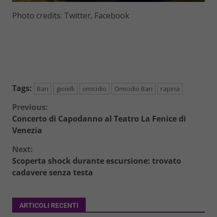
Photo credits: Twitter, Facebook
Tags:
Bari
gioielli
omicidio
Omicidio Bari
rapina
Continue
Previous:
Concerto di Capodanno al Teatro La Fenice di
Reading
Venezia
Next:
Scoperta shock durante escursione: trovato
cadavere senza testa
ARTICOLI RECENTI