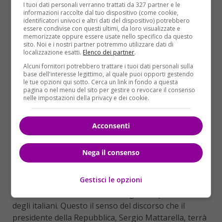
I tuoi dati personali verranno trattati da 327 partner e le
Ore 20.30 +++ Il presidente ha cominciato il suo
informazioni raccolte dal tuo dispositivo (come cookie,
identificatori univoci e altri dati del dispositivo) potrebbero
messaggio di fine anno +++
essere condivise con questi ultimi, da loro visualizzate e
memorizzate oppure essere usate nello specifico da questo
sito. Noi e i nostri partner potremmo utilizzare dati di
localizzazione esatti.
Elenco dei partner
.
Alcuni fornitori potrebbero trattare i tuoi dati personali sulla
base dell'interesse legittimo, al quale puoi opporti gestendo
le tue opzioni qui sotto. Cerca un link in fondo a questa
pagina o nel menu del sito per gestire o revocare il consenso
nelle impostazioni della privacy e dei cookie.
Acconsenti
Nega il consenso
Gestisci le opzioni
Sara un discorso attento al disagio e ai problemi
degli italiani. Questo il senso del discorso che il
presidente della Repubblica, Sergio Mattarella, terrà