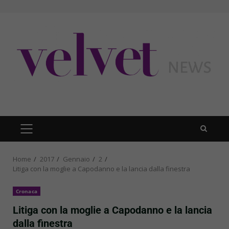
Skip
to
content
PRIMARY
MENU
Home
2017
Gennaio
2
Litiga con la moglie a Capodanno e la lancia dalla finestra
Cronaca
Litiga con la moglie a Capodanno e la lancia
dalla finestra