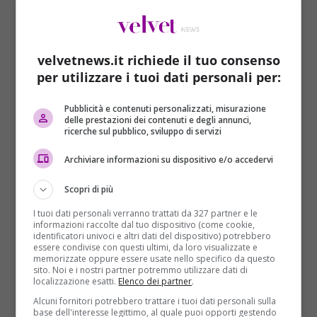
chiamato il
118
. Poco dopo sono arrivati anche gli
agenti del commissariato di Torre Maura, che hanno
presto individuato il marito della vittima grazie alle
testimonianze di alcune persone.
velvetnews.it richiede il tuo consenso
per utilizzare i tuoi dati personali per:
Quando l’uomo è stato raggiunto si trovava
all’interno del suo appartamento, in stato
Pubblicità e contenuti personalizzati, misurazione
confusionale. Prima ha tentato una
fuga
, poi,
delle prestazioni dei contenuti e degli annunci,
ricerche sul pubblico, sviluppo di servizi
quando si è accorto che i suoi sforzi erano inutili, si è
arreso e si è consegnato alle forze dell’ordine.
Archiviare informazioni su dispositivo e/o accedervi
Adesso deve rispondere di
tentato omicidio
ai danni
della moglie. Secondo una prima ricostruzione,
Scopri di più
durante la notte di Capodanno, tra i due ci sarebbe
I tuoi dati personali verranno trattati da 327 partner e le
stata una
lite
, scoppiata per banali motivi. Tuttavia
informazioni raccolte dal tuo dispositivo (come cookie,
la situazione sarebbe degenerata e lui, colto da un
identificatori univoci e altri dati del dispositivo) potrebbero
essere condivise con questi ultimi, da loro visualizzate e
raptus di rabbia, avrebbe spinto la donna fuori dalla
memorizzate oppure essere usate nello specifico da questo
finestra. Ora è ricoverata con diverse ferite e
sito. Noi e i nostri partner potremmo utilizzare dati di
localizzazione esatti.
Elenco dei partner
.
fratture, ma non si trova in pericolo di vita.
Alcuni fornitori potrebbero trattare i tuoi dati personali sulla
base dell'interesse legittimo, al quale puoi opporti gestendo