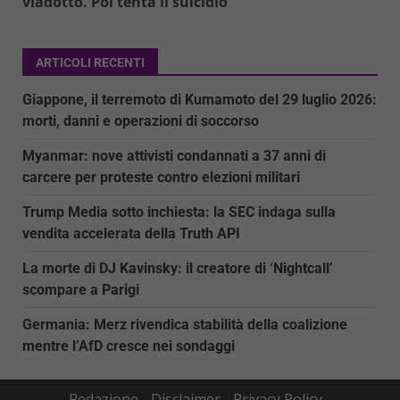
viadotto. Poi tenta il suicidio
ARTICOLI RECENTI
Giappone, il terremoto di Kumamoto del 29 luglio 2026:
morti, danni e operazioni di soccorso
Myanmar: nove attivisti condannati a 37 anni di
carcere per proteste contro elezioni militari
Trump Media sotto inchiesta: la SEC indaga sulla
vendita accelerata della Truth API
La morte di DJ Kavinsky: il creatore di ‘Nightcall’
scompare a Parigi
Germania: Merz rivendica stabilità della coalizione
mentre l’AfD cresce nei sondaggi
Redazione
Disclaimer
Privacy Policy