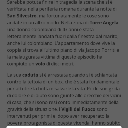
Sarebbe potuta finire in tragedia la scena che si è
verificata nella periferia romana durante la notte di
San Silvestro
, ma fortunatamente le cose sono
andate in un altro modo. Nella zona di
Torre Angela
una donna colombiana di 43 anni è stata
letteralmente lanciata fuori dalla finestra dal marito,
anche lui colombiano. L’appartamento dove vive la
coppia si trova all’ultimo piano di via Jacopo Torriti e
la malaugurata vittima di questo episodio ha
compiuto un
volo
di dieci metri.
La sua
caduta
si è arrestata quando si è schiantata
contro la tettoia di un box, che è stata fondamentale
per attutire la botta e salvarle la vita. Poi le sue grida
di dolore e di aiuto sono giunte alle orecchie dei vicini
di casa, che si sono resi conto immediatamente della
gravità della situazione. I
Vigili del Fuoco
sono
intervenuti per primi e, dopo aver recuperato la
povera protagonista di questa vicenda, hanno subito