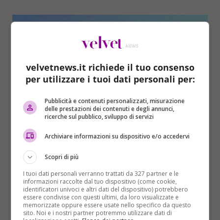
velvetnews.it richiede il tuo consenso
per utilizzare i tuoi dati personali per:
Pubblicità e contenuti personalizzati, misurazione
delle prestazioni dei contenuti e degli annunci,
Cronaca
ricerche sul pubblico, sviluppo di servizi
Archiviare informazioni su dispositivo e/o accedervi
Cerca di gettare la moglie malata di
Alzheimer dal viadotto. Poi tenta il suicidio
Scopri di più
Redazione Velvet News
02/01/2017
I tuoi dati personali verranno trattati da 327 partner e le
informazioni raccolte dal tuo dispositivo (come cookie,
È successo vicino a Cesena. La donna, 63 anni, afflitta
identificatori univoci e altri dati del dispositivo) potrebbero
da morbo di Alzheimer, è stata spinta...
essere condivise con questi ultimi, da loro visualizzate e
memorizzate oppure essere usate nello specifico da questo
sito. Noi e i nostri partner potremmo utilizzare dati di
Read More