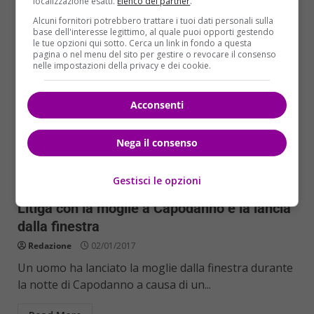
localizzazione esatti.
Elenco dei partner
.
Alcuni fornitori potrebbero trattare i tuoi dati personali sulla
base dell'interesse legittimo, al quale puoi opporti gestendo
le tue opzioni qui sotto. Cerca un link in fondo a questa
pagina o nel menu del sito per gestire o revocare il consenso
nelle impostazioni della privacy e dei cookie.
Acconsenti
Nega il consenso
Cronaca
Gestisci le opzioni
Litiga con la moglie a Capodanno e la lancia
dalla finestra
Redazione
02/01/2017
Un uomo ha lanciato la moglie dalla finestra durante
la notte di Capodanno a causa di un...