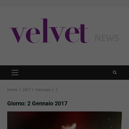
Skip
to
content
PRIMARY
MENU
Home
2017
Gennaio
2
Giorno:
2 Gennaio 2017