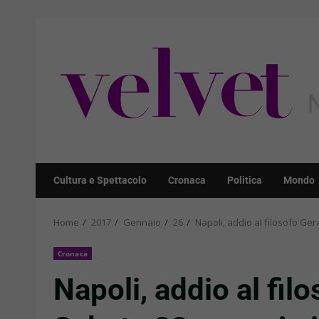
Skip
to
content
Cultura e Spettacolo
Cronaca
Politica
Mondo
Home
2017
Gennaio
26
Napoli, addio al filosofo Ger
Cronaca
Napoli, addio al fil