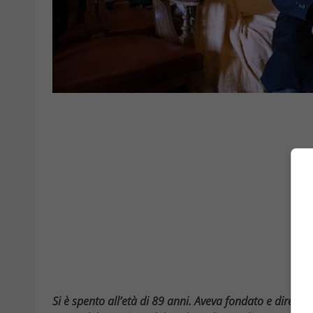
Si è spento all’età di 89 anni. Aveva fondato e diretto l’I