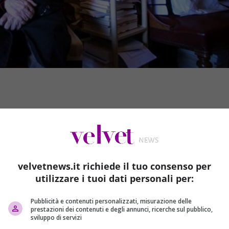
velvetnews.it richiede il tuo consenso per
utilizzare i tuoi dati personali per:
Pubblicità e contenuti personalizzati, misurazione delle
prestazioni dei contenuti e degli annunci, ricerche sul pubblico,
sviluppo di servizi
stituto italiano per gli studi filosofici. Il cordoglio del Capo dello