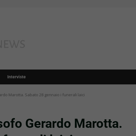
Interviste
ardo Marotta. Sabato 28 gennaio i funerali laici
osofo Gerardo Marotta.