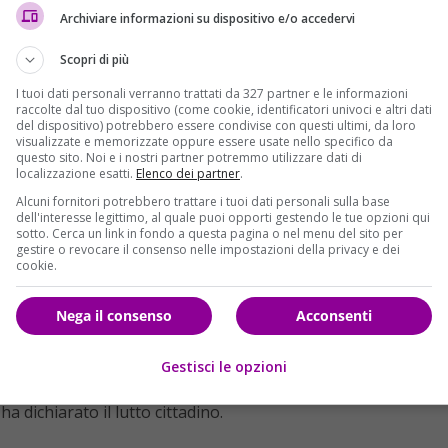
gistris. Sabato 28 funerali e lutto cittadino
Archiviare informazioni su dispositivo e/o accedervi
ondatore e presidente dell’
Istituto italiano per gli studi
Scopri di più
azionale. Avrebbe compiuto 90 anni il 26 aprile.
L’
 nella Clinica Hermitage Capodimonte per le conseguenze di
I tuoi dati personali verranno trattati da 327 partner e le informazioni
raccolte dal tuo dispositivo (come cookie, identificatori univoci e altri dati
del dispositivo) potrebbero essere condivise con questi ultimi, da loro
visualizzate e memorizzate oppure essere usate nello specifico da
l mondo, soprattutto per la sua instancabile guida
questo sito. Noi e i nostri partner potremmo utilizzare dati di
localizzazione esatti.
Elenco dei partner
.
a un profondo pensatore libero, un filosofo acuto e
Alcuni fornitori potrebbero trattare i tuoi dati personali sulla base
tati di stima e di partecipazione al dolore di una città intera
dell'interesse legittimo, al quale puoi opporti gestendo le tue opzioni qui
ca,
Sergio Mattarella
e dal premier,
Paolo Gentiloni
.
sotto. Cerca un link in fondo a questa pagina o nel menu del sito per
gestire o revocare il consenso nelle impostazioni della privacy e dei
cookie.
to “la passione meridionalista e l’impegno generoso per la
monio culturale del Paese”. Anche il Presidente del Consiglio
enorme per Napoli e per l’Italia” ha dichiarato,
Nega il consenso
Acconsenti
di un intellettuale europeo, innamorato del pensiero”. La
 dalle 9 alle 19 a Palazzo Serra di Cassano e rimarrà aperta
Gestisci le opzioni
 Cassano si muoveranno i funerali in forma laica
, sabato
a dichiarato il lutto cittadino.