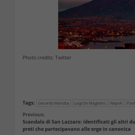
Photo credits: Twitter
Tags:
Gerardo Marotta
Luigi De Magistris
Napoli
Paol
Continue
Previous:
Scandalo di San Lazzaro: identificati gli altri d
Reading
preti che partecipavano alle orge in canonica