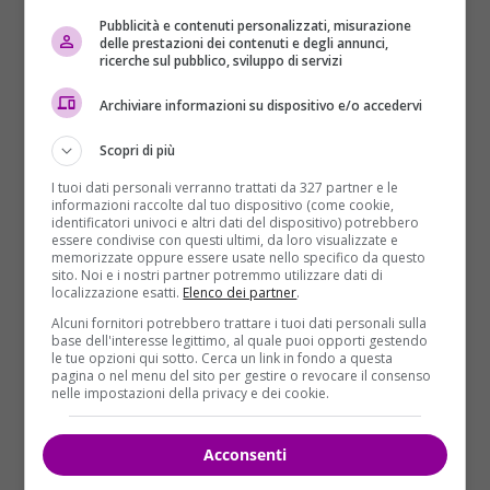
Pubblicità e contenuti personalizzati, misurazione
delle prestazioni dei contenuti e degli annunci,
ricerche sul pubblico, sviluppo di servizi
Archiviare informazioni su dispositivo e/o accedervi
Scopri di più
I tuoi dati personali verranno trattati da 327 partner e le
informazioni raccolte dal tuo dispositivo (come cookie,
identificatori univoci e altri dati del dispositivo) potrebbero
essere condivise con questi ultimi, da loro visualizzate e
memorizzate oppure essere usate nello specifico da questo
sito. Noi e i nostri partner potremmo utilizzare dati di
localizzazione esatti.
Elenco dei partner
.
Alcuni fornitori potrebbero trattare i tuoi dati personali sulla
Come è noto l’albergo resort spa, alle pendici del
base dell'interesse legittimo, al quale puoi opporti gestendo
Gran Sasso, in
Abruzzo
, è stato spazzato via
le tue opzioni qui sotto. Cerca un link in fondo a questa
pagina o nel menu del sito per gestire o revocare il consenso
letteralmente da
una valanga di proporzioni mai
nelle impostazioni della privacy e dei cookie.
viste
il
18 gennaio
scorso, che ha fatto seguito alle
violente scosse di terremoto
che quel giorno
Acconsenti
hanno devastato l’Italia centrale.