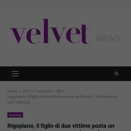
Skip
to
content
PRIMARY
MENU
Home
2017
Gennaio
28
Rigopiano, il figlio di due vittime posta un filmato: “Ricordiamoli
così” [VIDEO]
Cronaca
Rigopiano, il figlio di due vittime posta un