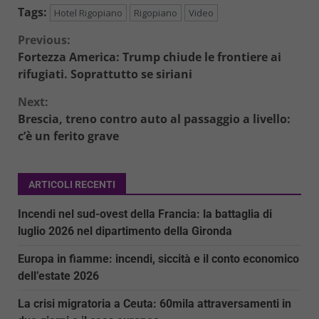
Tags:
Hotel Rigopiano
Rigopiano
Video
Continue
Previous:
Fortezza America: Trump chiude le frontiere ai
Reading
rifugiati. Soprattutto se siriani
Next:
Brescia, treno contro auto al passaggio a livello:
c’è un ferito grave
ARTICOLI RECENTI
Incendi nel sud-ovest della Francia: la battaglia di
luglio 2026 nel dipartimento della Gironda
Europa in fiamme: incendi, siccità e il conto economico
dell’estate 2026
La crisi migratoria a Ceuta: 60mila attraversamenti in