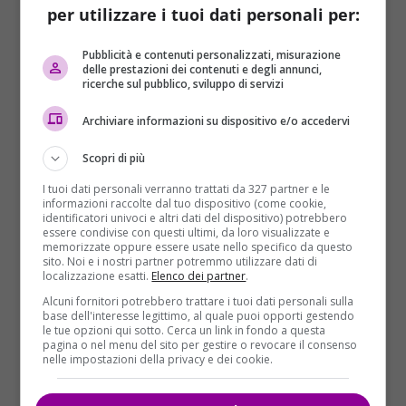
per utilizzare i tuoi dati personali per:
Pubblicità e contenuti personalizzati, misurazione
delle prestazioni dei contenuti e degli annunci,
ricerche sul pubblico, sviluppo di servizi
Archiviare informazioni su dispositivo e/o accedervi
Bad Love
di Jay Crownover:
Scopri di più
I tuoi dati personali verranno trattati da 327 partner e le
informazioni raccolte dal tuo dispositivo (come cookie,
identificatori univoci e altri dati del dispositivo) potrebbero
Sexy, dark
, pericoloso, Bax non cammina solo sul
essere condivise con questi ultimi, da loro visualizzate e
memorizzate oppure essere usate nello specifico da questo
binario sbagliato… lui è il binario sbagliato.
sito. Noi e i nostri partner potremmo utilizzare dati di
Criminale, delinquente e attaccabrighe, ha preso un
localizzazione esatti.
Elenco dei partner
.
sacco di pessime decisioni, e una di queste lo ha
Alcuni fornitori potrebbero trattare i tuoi dati personali sulla
base dell'interesse legittimo, al quale puoi opporti gestendo
portato in prigione per cinque anni. Ora Bax è fuori e
le tue opzioni qui sotto. Cerca un link in fondo a questa
in cerca di risposte, e non gli importa cosa dovrà fare
pagina o nel menu del sito per gestire o revocare il consenso
nelle impostazioni della privacy e dei cookie.
o chi dovrà ferire per trovarle. Ma non ha fatto i
conti con Dovie, una ragazza innocente e pura…