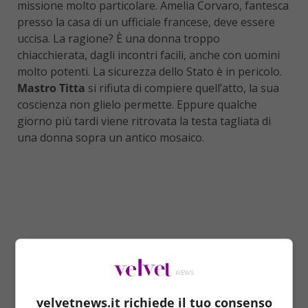
missione molto particolare. Amelia Corvaro, fantesca
presso la casa di un ufficiale francese, deve essere
uccisa. La ragione? È una donna troppo
chiacchierata, dagli incontri facili, anche con uomini
molto potenti. La sicurezza dello Stato è in pericolo.
Mastro Titta
si rifiuta di compiere quell’atto, la sua
coscienza non glielo permette. Eppure qualche
giorno più tardi viene ritrovata la testa tagliata di
una donna sopra un antico mosaico.
velvetnews.it richiede il tuo consenso