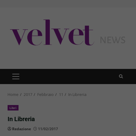
Skip
to
content
PRIMARY
MENU
Home
2017
Febbraio
11
In Libreria
Libri
In Libreria
Redazione
11/02/2017