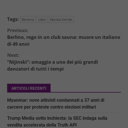
Tags:
libreria
Libri
Nicola Verde
Continue
Previous:
Berlino, rogo in un club sauna: muore un italiano
Reading
di 49 anni
Next:
“Nijinski”: omaggio a uno dei più grandi
danzatori di tutti i tempi
ARTICOLI RECENTI
Myanmar: nove attivisti condannati a 37 anni di
carcere per proteste contro elezioni militari
Trump Media sotto inchiesta: la SEC indaga sulla
vendita accelerata della Truth API