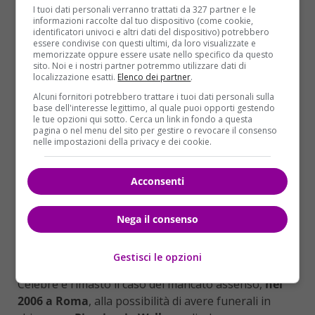
desiderio espressogli dalla famiglia di Fabo.
I tuoi dati personali verranno trattati da 327 partner e le
informazioni raccolte dal tuo dispositivo (come cookie,
identificatori univoci e altri dati del dispositivo) potrebbero
QUANDO NON FU CONCESSO IL FUNERALE DI WELBY
essere condivise con questi ultimi, da loro visualizzate e
memorizzate oppure essere usate nello specifico da questo
La Chiesa cattolica non ammette l’eutanasia né il
sito. Noi e i nostri partner potremmo utilizzare dati di
localizzazione esatti.
Elenco dei partner
.
suicidio assistito, come è noto. Così come, più ancora
Alcuni fornitori potrebbero trattare i tuoi dati personali sulla
dopo gli ultimi orientamenti voluti da papa
base dell'interesse legittimo, al quale puoi opporti gestendo
Francesco, non ammette l’accanimento terapeutico
le tue opzioni qui sotto. Cerca un link in fondo a questa
pagina o nel menu del sito per gestire o revocare il consenso
poiché quando “non sono più utili” le cure ai pazienti
nelle impostazioni della privacy e dei cookie.
terminali possono essere interrotte, stando alla
Carta degli Operatori sanitari
aggiornata dopo 22
Acconsenti
anni in Vaticano e resa pubblica lo scorso 6 febbraio.
Non era questo però il caso di
dj Fabo, che aveva
scelto una forma di eutanasia attiva
. Perciò
Nega il consenso
appare significativa l’ “apertura” della Curia milanese
alla richiesta dei familiari di Fabiano Antoniani,
Gestisci le opzioni
sebbene non si tratti di funerali cattolici veri e propri.
Celebre è rimasto il caso del mancato assenso,
nel
2006 a Roma
, alla possibilità di avere funerali in