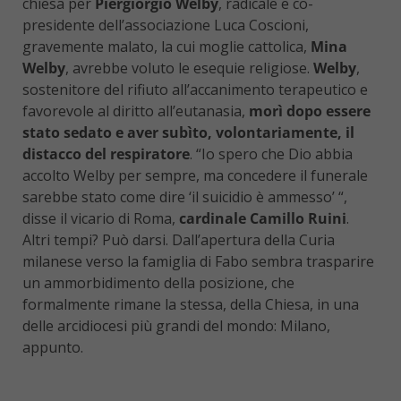
chiesa per
Piergiorgio Welby
, radicale e co-
presidente dell’associazione Luca Coscioni,
gravemente malato, la cui moglie cattolica,
Mina
Welby
, avrebbe voluto le esequie religiose.
Welby
,
sostenitore del rifiuto all’accanimento terapeutico e
favorevole al diritto all’eutanasia,
morì dopo essere
stato sedato e aver subìto, volontariamente, il
distacco del respiratore
. “Io spero che Dio abbia
accolto Welby per sempre, ma concedere il funerale
sarebbe stato come dire ‘il suicidio è ammesso’ “,
disse il vicario di Roma,
cardinale Camillo Ruini
.
Altri tempi? Può darsi. Dall’apertura della Curia
milanese verso la famiglia di Fabo sembra trasparire
un ammorbidimento della posizione, che
formalmente rimane la stessa, della Chiesa, in una
delle arcidiocesi più grandi del mondo: Milano,
appunto.