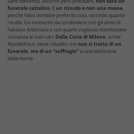
Sant’Ildefonso, occorre però precisare,
non sarà un
funerale cattolico
. È
un ricordo e non una messa
,
perché Fabo avrebbe preferito così, secondo quanto
risulta. Un momento da condividere con gli amici di
Fabiano Antoniani e con quanti vogliono manifestare
vicinanza ai suoi cari.
Dalla Curia di Milano
, scrive
Repubblica.it
, viene ribadito che
non si tratta di un
funerale, ma di un “suffragio”
a una settimana
dalla morte.