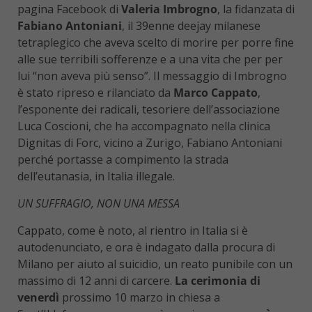
pagina Facebook di
Valeria Imbrogno
, la fidanzata di
Fabiano Antoniani
, il 39enne deejay milanese
tetraplegico che aveva scelto di morire per porre fine
alle sue terribili sofferenze e a una vita che per per
lui “non aveva più senso”. Il messaggio di Imbrogno
è stato ripreso e rilanciato da
Marco Cappato
,
l’esponente dei radicali, tesoriere dell’associazione
Luca Coscioni, che ha accompagnato nella clinica
Dignitas di Forc, vicino a Zurigo, Fabiano Antoniani
perché portasse a compimento la strada
dell’eutanasia, in Italia illegale.
UN SUFFRAGIO, NON UNA MESSA
Cappato, come è noto, al rientro in Italia si è
autodenunciato, e ora è indagato dalla procura di
Milano per aiuto al suicidio, un reato punibile con un
massimo di 12 anni di carcere.
La cerimonia di
venerdì
prossimo 10 marzo in chiesa a