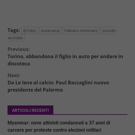
Tags:
dj Fabo
eutanasia
Fabiano Antoniani
suicidio
assistito
Continue
Previous:
Torino, abbandona il figlio in auto per andare in
Reading
discoteca
Next:
Da Le Iene al calcio: Paul Baccaglini nuovo
presidente del Palermo
ARTICOLI RECENTI
Myanmar: nove attivisti condannati a 37 anni di
carcere per proteste contro elezioni militari