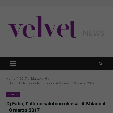
Skip
to
content
PRIMARY
MENU
Home
2017
Marzo
6
Dj Fabo, l’ultimo saluto in chiesa. A Milano il 10 marzo 2017
Cronaca
Dj Fabo, l’ultimo saluto in chiesa. A Milano il
10 marzo 2017