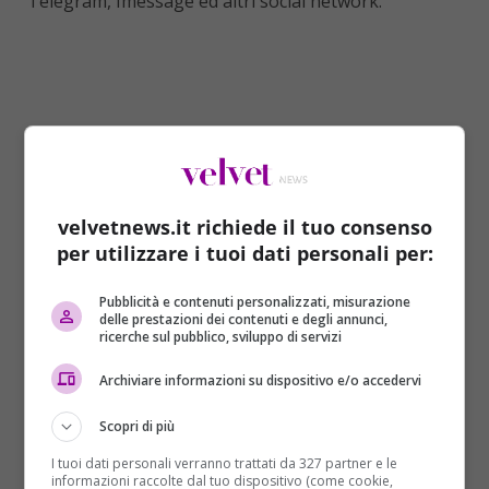
Telegram, Imessage ed altri social network.
velvetnews.it richiede il tuo consenso
per utilizzare i tuoi dati personali per:
Pubblicità e contenuti personalizzati, misurazione
delle prestazioni dei contenuti e degli annunci,
ricerche sul pubblico, sviluppo di servizi
NUDO E APPESO PER LE GAMBE A UN PONTE
Archiviare informazioni su dispositivo e/o accedervi
La gravità delle violenze e della persecuzione nei
Scopri di più
confronti del 15enne, hanno raggiunto il loro apice
I tuoi dati personali verranno trattati da 327 partner e le
nei mesi di dicembre 2016 e gennaio 2017, quando i
informazioni raccolte dal tuo dispositivo (come cookie,