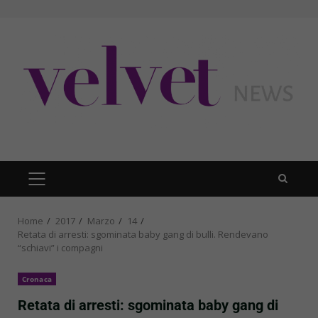
Skip
to
content
PRIMARY
MENU
Home
2017
Marzo
14
Retata di arresti: sgominata baby gang di bulli. Rendevano
“schiavi” i compagni
Cronaca
Retata di arresti: sgominata baby gang di