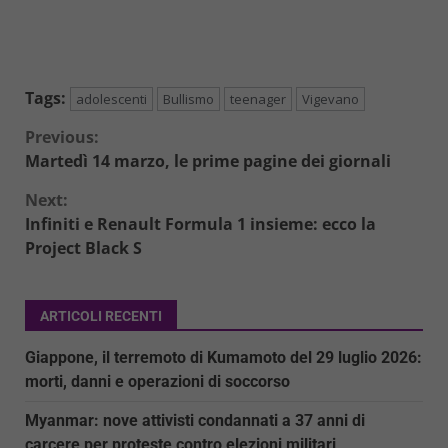
Tags:
adolescenti
Bullismo
teenager
Vigevano
Continue
Previous:
Martedì 14 marzo, le prime pagine dei giornali
Reading
Next:
Infiniti e Renault Formula 1 insieme: ecco la
Project Black S
ARTICOLI RECENTI
Giappone, il terremoto di Kumamoto del 29 luglio 2026:
morti, danni e operazioni di soccorso
Myanmar: nove attivisti condannati a 37 anni di
carcere per proteste contro elezioni militari