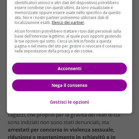
bulli, in una circostanza, secondo le accuse, dopo
identificatori univoci e altri dati del dispositivo) potrebbero
essere condivise con questi ultimi, da loro visualizzate e
averlo braccato per strada,
lo hanno costretto a
memorizzate oppure essere usate nello specifico da questo
ubriacarsi per poi trascinarlo in giro per la città
sito. Noi e i nostri partner potremmo utilizzare dati di
localizzazione esatti.
Elenco dei partner
.
legato con una catena come fosse un cane al
guinzaglio
. In un’altra occasione il branco lo ha
Alcuni fornitori potrebbero trattare i tuoi dati personali sulla
base dell'interesse legittimo, al quale puoi opporti gestendo
denudato e tenuto appeso per le gambe da un
le tue opzioni qui sotto. Cerca un link in fondo a questa
ponte
. Qui veniva
costretto a subire atti sessuali
.
pagina o nel menu del sito per gestire o revocare il consenso
nelle impostazioni della privacy e dei cookie.
Anche in questa occasione la vittima è stata
fotografata e le immagini poi diffuse. I carabinieri
sono quindi venuti a conoscenza del caso e parlando
Acconsenti
coi genitori delle vittime li hanno convinti a sporgere
denunce.
Nega il consenso
IN MANETTE BULLI DI “BUONA FAMIGLIA”
Gestisci le opzioni
Poi in breve tempo hanno individuato il gruppo di
ragazzi, che proprio per la gravità dei reati di cui
sono indiziati non sono stati denunciati, ma
arrestati per concorso in violenza sessuale,
riduzione o mantenimento in schiavitù o in