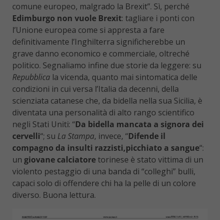
comune europeo, malgrado la Brexit”. Sì, perché
Edimburgo non vuole Brexit
: tagliare i ponti con
l’Unione europea come si appresta a fare
definitivamente l’Inghilterra significherebbe un
grave danno economico e commerciale, oltreché
politico. Segnaliamo infine due storie da leggere: su
Repubblica
la vicenda, quanto mai sintomatica delle
condizioni in cui versa l’Italia da decenni, della
scienziata catanese che, da bidella nella sua Sicilia, è
diventata una personalità di alto rango scientifico
negli Stati Uniti: “
Da bidella mancata a signora dei
cervelli
“; su
La Stampa
, invece, “
Difende il
compagno da insulti razzisti,picchiato a sangue
“:
un
giovane calciatore
torinese è stato vittima di un
violento pestaggio di una banda di “colleghi” bulli,
capaci solo di offendere chi ha la pelle di un colore
diverso. Buona lettura.