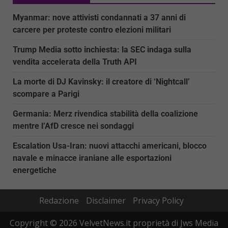
Myanmar: nove attivisti condannati a 37 anni di
carcere per proteste contro elezioni militari
Trump Media sotto inchiesta: la SEC indaga sulla
vendita accelerata della Truth API
La morte di DJ Kavinsky: il creatore di ‘Nightcall’
scompare a Parigi
Germania: Merz rivendica stabilità della coalizione
mentre l’AfD cresce nei sondaggi
Escalation Usa-Iran: nuovi attacchi americani, blocco
navale e minacce iraniane alle esportazioni
energetiche
Redazione
Disclaimer
Privacy Policy
Copyright © 2026 VelvetNews.it proprietà di Jws Media