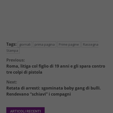
Tags:
giornali
prima pagina
Prime pagine
Rassegna
Stampa
Continue
Previous:
Roma, litiga col figlio di 19 anni e gli spara contro
Reading
tre colpi di pistola
Next:
Retata di arresti: sgominata baby gang di bulli.
Rendevano “schiavi” i compagni
ARTICOLI RECENTI