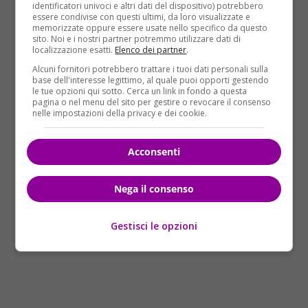
tracce di sangue
lasciate fuori dal locale.
identificatori univoci e altri dati del dispositivo) potrebbero
essere condivise con questi ultimi, da loro visualizzate e
memorizzate oppure essere usate nello specifico da questo
Nel bar c’erano la moglie di Davide e due avventori,
sito. Noi e i nostri partner potremmo utilizzare dati di
uno rimasto ferito da una pallottola. Le indagini dei
localizzazione esatti.
Elenco dei partner
.
Carabinieri proseguono senza sosta, nella
Alcuni fornitori potrebbero trattare i tuoi dati personali sulla
consapevolezza della
pericolosità del ricercato
.
base dell'interesse legittimo, al quale puoi opporti gestendo
le tue opzioni qui sotto. Cerca un link in fondo a questa
Oltre al fucile, l’uomo ha ancora con se la pistola
pagina o nel menu del sito per gestire o revocare il consenso
rubata alla guardia giurata.
Gli inquirenti hanno
nelle impostazioni della privacy e dei cookie.
ricostruito l’identikit di un uomo
, probabilmente
straniero,
alto circa 1,80 e vestito con una
Acconsenti
mimetica da cacciatore.
Nega il consenso
Gestisci le opzioni