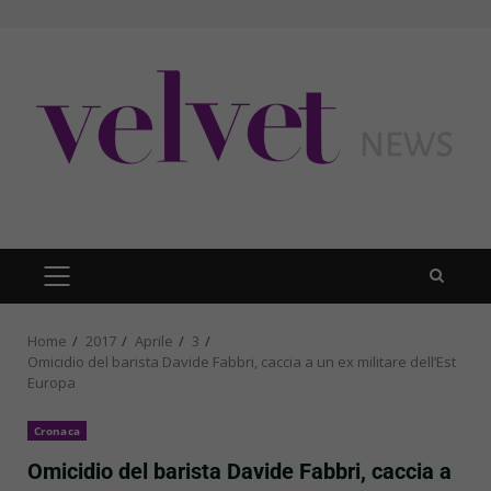
Skip
to
content
PRIMARY
MENU
Home
2017
Aprile
3
Omicidio del barista Davide Fabbri, caccia a un ex militare dell’Est
Europa
Cronaca
Omicidio del barista Davide Fabbri, caccia a