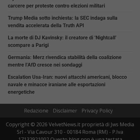
carcere per proteste contro elezioni militari
Trump Media sotto inchiesta: la SEC indaga sulla
vendita accelerata della Truth API
La morte di DJ Kavinsky: il creatore di ‘Nightcall’
scompare a Parigi
Germania: Merz rivendica stabilità della coalizione
mentre l’AfD cresce nei sondaggi
Escalation Usa-Iran: nuovi attacchi americani, blocco
navale e minacce iraniane alle esportazioni
energetiche
Redazione
Disclaimer
Privacy Policy
Copyright © 2026 VelvetNews.it proprietà di Jws Media
Srl - Via Cavour 310 - 00184 Roma (RM) - P.Iva
17132921002 Questo blog non è una testata