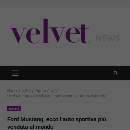
Skip
to
content
PRIMARY
MENU
Home
2017
Aprile
27
Ford Mustang, ecco l’auto sportiva più venduta al mondo
Motori
Ford Mustang, ecco l’auto sportiva più
venduta al mondo