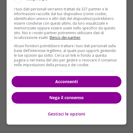
“Dal Circolo Polare Artico al Mediterraneo, la Ford
Mustang ha dominato le classifiche delle vendite di
I tuoi dati personali verranno trattati da 327 partner e le
informazioni raccolte dal tuo dispositivo (come cookie,
vetture sportive nei mercati di tutta Europa – ha
identificatori univoci e altri dati del dispositivo) potrebbero
dichiarato
Roelant de Waard
, vice president,
essere condivise con questi ultimi, da loro visualizzate e
memorizzate oppure essere usate nello specifico da questo
marketing, sales & service di Ford Europa – I clienti
sito. Noi e i nostri partner potremmo utilizzare dati di
europei continuano a ricoprire un ruolo significativo
localizzazione esatti.
Elenco dei partner
.
nel successo globale di Ford Mustang. La popolarità
Alcuni fornitori potrebbero trattare i tuoi dati personali sulla
dell’iconica ‘muscle car’ è trasversale e non mostra
base dell'interesse legittimo, al quale puoi opporti gestendo
le tue opzioni qui sotto. Cerca un link in fondo a questa
alcun segno di flessione: nel primo trimestre 2017,
pagina o nel menu del sito per gestire o revocare il consenso
infatti, abbiamo già venduto in Europa oltre 3.600
nelle impostazioni della privacy e dei cookie.
Mustang”.
Acconsenti
Nega il consenso
Gestisci le opzioni