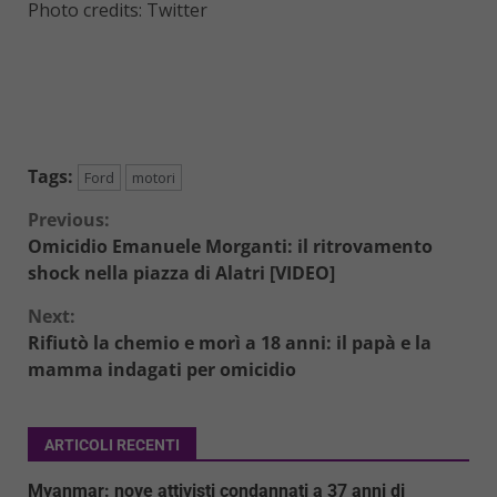
Photo credits: Twitter
Tags:
Ford
motori
Continue
Previous:
Omicidio Emanuele Morganti: il ritrovamento
Reading
shock nella piazza di Alatri [VIDEO]
Next:
Rifiutò la chemio e morì a 18 anni: il papà e la
mamma indagati per omicidio
ARTICOLI RECENTI
Myanmar: nove attivisti condannati a 37 anni di