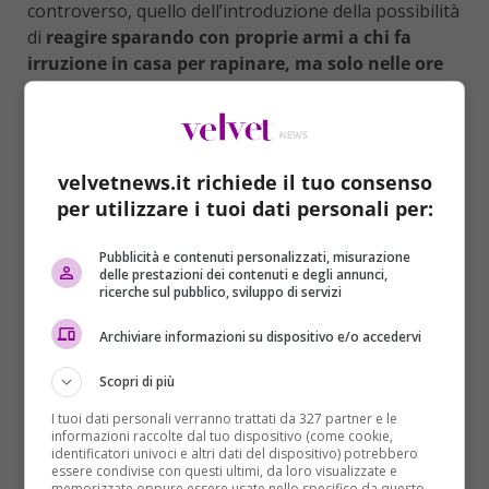
controverso, quello dell’introduzione della possibilità
di
reagire sparando con proprie armi a chi fa
irruzione in casa per rapinare, ma solo nelle ore
notturne
.
Varata con i voti del Pd e degli alfaniani, adesso la
legge passerà al Senato. E lì è lo stesso segretario
velvetnews.it richiede il tuo consenso
rieletto del Partito democratico,
Matteo Renzi
(che
per utilizzare i tuoi dati personali per:
non è parlamentare) a chiedere che si mezza una
pezza.
Un diluvio di messaggi di elettori infuriati
Pubblicità e contenuti personalizzati, misurazione
dal testo confuso e compromissorio della nuova
delle prestazioni dei contenuti e degli annunci,
normativa, secondo quanto riporta
Repubblica
,
ricerche sul pubblico, sviluppo di servizi
avrebbe travolto letteralmente, ieri 4 maggio, il
Archiviare informazioni su dispositivo e/o accedervi
segretario. Portandolo a dichiarare che “va bene una
nuova legge sulla legittima difesa, va benissimo il
Scopri di più
principio che la ispira. Però scritta così questa norma
è un pasticcio. Vista da fuori è incomprensibile”. A
I tuoi dati personali verranno trattati da 327 partner e le
informazioni raccolte dal tuo dispositivo (come cookie,
tarda sera, infatti,
Renzi ha mandato a gambe
identificatori univoci e altri dati del dispositivo) potrebbero
all’aria l’accordo di maggioranza
su un testo che
essere condivise con questi ultimi, da loro visualizzate e
memorizzate oppure essere usate nello specifico da questo