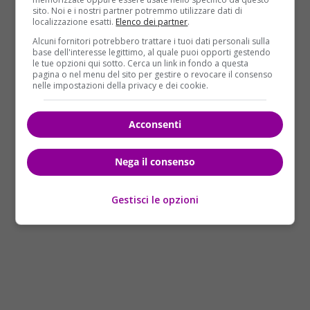
aveva segnato il compromesso tra Pd e Ncd. E così, a
sito. Noi e i nostri partner potremmo utilizzare dati di
poche ore dal primo via libera di Montecitorio, il
localizzazione esatti.
Elenco dei partner
.
leader cambia rotta e ufficializza la novità.
Alcuni fornitori potrebbero trattare i tuoi dati personali sulla
base dell'interesse legittimo, al quale puoi opporti gestendo
le tue opzioni qui sotto. Cerca un link in fondo a questa
“Diciamo
meno male che c’è il Senato
– è la replica
pagina o nel menu del sito per gestire o revocare il consenso
indiretta della seconda carica dello Stato,
Pietro
nelle impostazioni della privacy e dei cookie.
Grasso
– se dobbiamo intervenire su questo tema.
Staremo a vedere le proposte di ulteriori modifiche”.
Acconsenti
La dichiarazione del presidente di Palazzo Madama è
arrivata oggi 5 maggio dal Teatro Palestra di Serra
Nega il consenso
San Quirico (Ancona), a margine di un incontro con
studenti provenienti da varie regioni europee e
dall’estero in occasione della 35ª Rassegna nazionale
Gestisci le opzioni
di Teatro della Scuola.