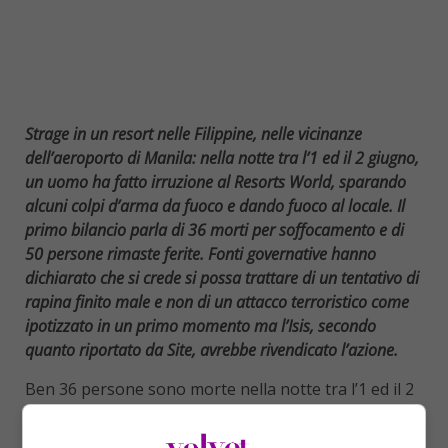
Strage in un resort nelle Filippine, nelle vicinanze
dell’aeroporto di Manila: nella notte tra l’1 ed il 2 giugno,
un uomo ha fatto irruzione al Resorts World, sparando
alcuni colpi d’arma da fuoco e dando fuoco al locale. Il
primo bilancio parla di 36 morti per soffocamento e di
50 persone rimaste ferite. Fonti governative hanno
dichiarato che si crede si possa trattare di un tentativo di
rapina finito male e non di un attacco terroristico come
ipotizzato in un primo momento ma l’Isis, secondo
quanto riportato da Site, avrebbe rivendicato l’azione.
Ben 36 persone sono morte nella notte tra l’1 ed il 2
giugno al Resorts World di
Manila
, nelle
Filippine
,
dopo che un uomo ha fatto irruzione nel resort