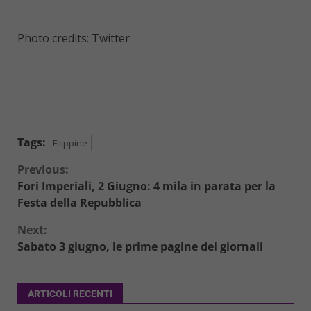
Photo credits: Twitter
Tags:
Filippine
Continue
Previous:
Fori Imperiali, 2 Giugno: 4 mila in parata per la
Reading
Festa della Repubblica
Next:
Sabato 3 giugno, le prime pagine dei giornali
ARTICOLI RECENTI