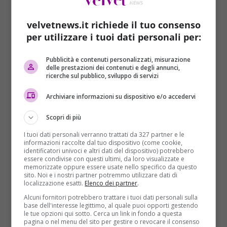
sparando alcuni colpi d’arma da fuoco e dando il
locale alle fiamme. Le persone decedute sono morte
velvetnews.it richiede il tuo consenso
per soffocamento. Altre 50 persone sono invece
per utilizzare i tuoi dati personali per:
rimaste ferite. Secondo una prima ricostruzione
riportata da ‘Il Fatto Quotidiano’, l’uomo, attorno
Pubblicità e contenuti personalizzati, misurazione
all’una e trenta, ha fatto irruzione nel casinò del
delle prestazioni dei contenuti e degli annunci,
ricerche sul pubblico, sviluppo di servizi
resort sparando agli schermi televisivi della sala e
versando benzina sui tavoli. Il suo corpo è stato
Archiviare informazioni su dispositivo e/o accedervi
ritrovato all’alba nella stanza 510, dove avrebbe dato
fuoco alla coperta su cui si era steso.
Scopri di più
I tuoi dati personali verranno trattati da 327 partner e le
Un portavoce del presidente delle Filippine
Rodrigo
informazioni raccolte dal tuo dispositivo (come cookie,
Duterte
ha riferito che si pensa che si sia trattato di
identificatori univoci e altri dati del dispositivo) potrebbero
essere condivise con questi ultimi, da loro visualizzate e
un tentativo di rapina andato a male e non di un
memorizzate oppure essere usate nello specifico da questo
fatto ricollegabile al terrorismo, come era stato
sito. Noi e i nostri partner potremmo utilizzare dati di
localizzazione esatti.
Elenco dei partner
.
ipotizzato nei primissimi momenti dopo l’accaduto.
Tuttavia, secondo quanto riporta Site (portale che
Alcuni fornitori potrebbero trattare i tuoi dati personali sulla
base dell'interesse legittimo, al quale puoi opporti gestendo
monitora il terrorismo islamico sul web), l’Isis
le tue opzioni qui sotto. Cerca un link in fondo a questa
avrebbe rivendicato l’azione. La polizia locale ha
pagina o nel menu del sito per gestire o revocare il consenso