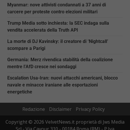
Myanmar: nove attivisti condannati a 37 anni di
carcere per proteste contro elezioni militari
Trump Media sotto inchiesta: la SEC indaga sulla
vendita accelerata della Truth API
La morte di DJ Kavinsky: il creatore di ‘Nightcall’
scompare a Parigi
Germania: Merz rivendica stabilità della coalizione
mentre l’AfD cresce nei sondaggi
Escalation Usa-Iran: nuovi attacchi americani, blocco
navale e minacce iraniane alle esportazioni
energetiche
Redazione
Disclaimer
Privacy Policy
Copyright © 2026 VelvetNews.it proprietà di Jws Media
Srl - Via Cavour 310 - 00184 Roma (RM) - P.Iva