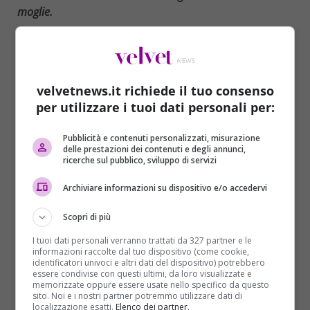
moglie.
Ha partorito in casa e, poi, ha nascosto il corpo del
neonato all’interno del freezer e si è recata in
ospedale dichiarando di essere caduta quattro giorni
prima. I medici, però, si sono accorti che la donna, 40
velvetnews.it richiede il tuo consenso
anni, aveva potuto avere un aborto o un parto
per utilizzare i tuoi dati personali per:
prematuro di un neonato di 6 mesi. Ed è scattato
l’allarme. La donna è entrata in coma a seguito di
Pubblicità e contenuti personalizzati, misurazione
delle prestazioni dei contenuti e degli annunci,
un’emorragia ma, una volta uscita dallo stato
ricerche sul pubblico, sviluppo di servizi
comatoso, ha ammesso il gesto rivelando alla Polizia
– che per due giorni aveva cercato il corpicino del
Archiviare informazioni su dispositivo e/o accedervi
nascituro – il luogo dove aveva nascosto il neonato.
Scopri di più
È successo a
Migliarino
, in provincia di
Ferrara
.
I tuoi dati personali verranno trattati da 327 partner e le
La
Procura
ha aperto un’indagine, sequestrato la
informazioni raccolte dal tuo dispositivo (come cookie,
identificatori univoci e altri dati del dispositivo) potrebbero
casa (dove la donna viveva assieme al marito e altri
essere condivise con questi ultimi, da loro visualizzate e
sei figli) e valutando la posizione della donna e del
memorizzate oppure essere usate nello specifico da questo
sito. Noi e i nostri partner potremmo utilizzare dati di
marito, che – ascoltato nella giornata di giovedì 8
localizzazione esatti.
Elenco dei partner
.