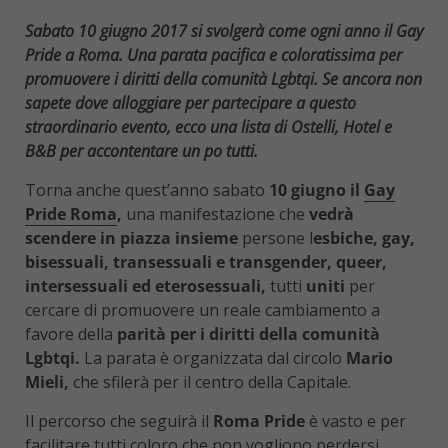
Sabato 10 giugno 2017 si svolgerà come ogni anno il Gay
Pride a Roma. Una parata pacifica e coloratissima per
promuovere i diritti della comunità Lgbtqi. Se ancora non
sapete dove alloggiare per partecipare a questo
straordinario evento, ecco una lista di Ostelli, Hotel e
B&B per accontentare un po tutti.
Torna anche quest’anno sabato
10 giugno il
Gay
Pride Roma
,
una manifestazione che
vedrà
scendere in piazza insieme
persone l
esbiche, gay,
bisessuali, transessuali e transgender, queer,
intersessuali ed eterosessuali,
tutti
uniti
per
cercare di promuovere un reale cambiamento a
favore della
parità per i diritti della comunità
Lgbtqi.
La parata è organizzata dal circolo
Mario
Mieli,
che sfilerà per il centro della Capitale.
Il percorso che seguirà il
Roma Pride
è vasto e per
facilitare tutti coloro che non vogliono perdersi