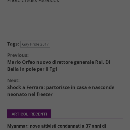
Photo Credits Facebook
Tags:
Gay Pride 2017
Continue
Previous:
Mario Orfeo nuovo direttore generale Rai. Di
Reading
Bella in pole per il Tg1
Next:
Shock a Ferrara: partorisce in casa e nasconde
neonato nel freezer
ARTICOLI RECENTI
Myanmar: nove attivisti condannati a 37 anni di