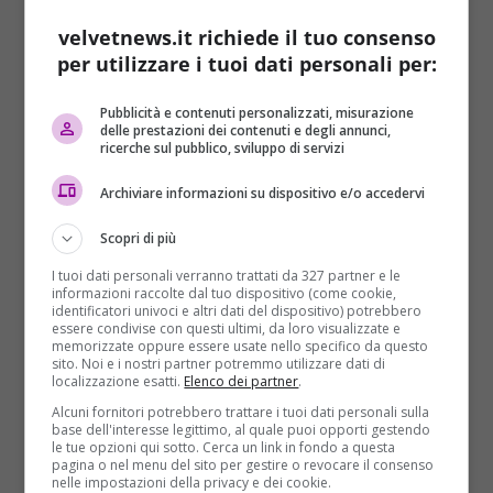
scelta è piuttosto ampia, il più economico ed
velvetnews.it richiede il tuo consenso
accogliente è il
B&B Roma Mansion.
La quarta tappa è
per utilizzare i tuoi dati personali per:
Piazza dell’Esquilino
e quinta
Via Liberiana
. La
sesta sosta sarà
Piazza Santa Maria Maggiore,
in
Pubblicità e contenuti personalizzati, misurazione
cui anche qui troviamo una vastità di
B&B ed Hotels
delle prestazioni dei contenuti e degli annunci,
ricerche sul pubblico, sviluppo di servizi
più meno alla portata di tutti, come:
lo Stargate, il
Fiorenza o il Maziah Inn
. La settima tappa è
Via
Archiviare informazioni su dispositivo e/o accedervi
Merulana,
in cui troviamo anche qui
molta scelta
ed i prezzi si aggirano sempre sui 50 euro a notte:
Scopri di più
Grand Hotel Piemonte, Basilica Square, Family House
I tuoi dati personali verranno trattati da 327 partner e le
ecc… L’ottavo punto è
Via Labicana,
dove anche qui
informazioni raccolte dal tuo dispositivo (come cookie,
troviamo una vasta scelta di B&B, dopo si prosegue
identificatori univoci e altri dati del dispositivo) potrebbero
essere condivise con questi ultimi, da loro visualizzate e
fino ad arrivare a
Piazza del Colosseo
, e in seguito a
memorizzate oppure essere usate nello specifico da questo
Largo Corrado Ricci
fino a concludere la parata in
sito. Noi e i nostri partner potremmo utilizzare dati di
localizzazione esatti.
Elenco dei partner
.
Piazza della Madonna di Loreto
.
Alcuni fornitori potrebbero trattare i tuoi dati personali sulla
base dell'interesse legittimo, al quale puoi opporti gestendo
le tue opzioni qui sotto. Cerca un link in fondo a questa
pagina o nel menu del sito per gestire o revocare il consenso
nelle impostazioni della privacy e dei cookie.