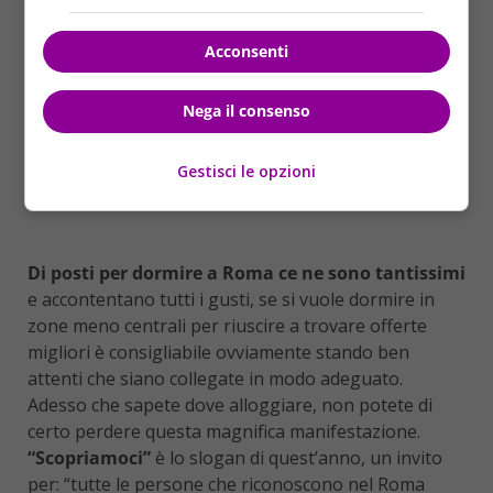
Acconsenti
Nega il consenso
Gestisci le opzioni
Di posti per dormire a Roma ce ne sono tantissimi
e accontentano tutti i gusti, se si vuole dormire in
zone meno centrali per riuscire a trovare offerte
migliori è consigliabile ovviamente stando ben
attenti che siano collegate in modo adeguato.
Adesso che sapete dove alloggiare, non potete di
certo perdere questa magnifica manifestazione.
“Scopriamoci”
è lo slogan di quest’anno, un invito
per: “tutte le persone che riconoscono nel Roma