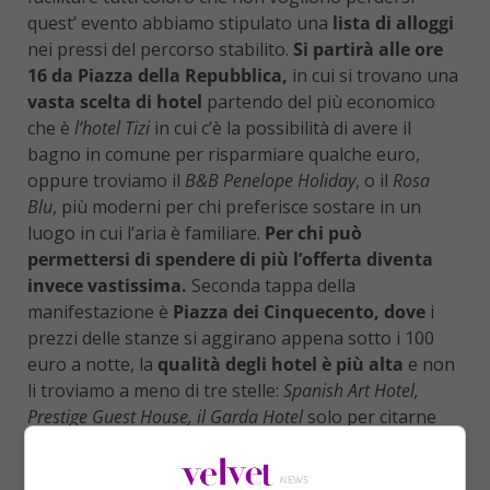
quest’ evento abbiamo stipulato una
lista di alloggi
nei pressi del percorso stabilito.
Si partirà alle ore
16 da Piazza della Repubblica,
in cui si trovano una
vasta scelta di hotel
partendo del più economico
che è
l’hotel Tizi
in cui c’è la possibilità di avere il
bagno in comune per risparmiare qualche euro,
oppure troviamo il
B&B Penelope Holiday
, o il
Rosa
Blu
, più moderni per chi preferisce sostare in un
luogo in cui l’aria è familiare.
Per chi può
permettersi di spendere di più l’offerta diventa
invece vastissima.
Seconda tappa della
manifestazione è
Piazza dei Cinquecento, dove
i
prezzi delle stanze si aggirano appena sotto i 100
euro a notte, la
qualità degli hotel è più alta
e non
li troviamo a meno di tre stelle:
Spanish Art Hotel,
Prestige Guest House, il Garda Hotel
solo per citarne
alcuni.
La terza tappa del percorso è
Via Cavour,
in cui la