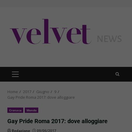
Skip
to
content
PRIMARY
MENU
Home
2017
Giugno
9
Gay Pride Roma 2017: dove alloggiare
Cronaca
Mondo
Gay Pride Roma 2017: dove alloggiare
Redazione
09/06/2017