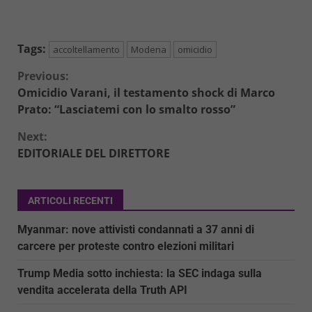
Tags:
accoltellamento
Modena
omicidio
Continue
Previous:
Omicidio Varani, il testamento shock di Marco
Reading
Prato: “Lasciatemi con lo smalto rosso”
Next:
EDITORIALE DEL DIRETTORE
ARTICOLI RECENTI
Myanmar: nove attivisti condannati a 37 anni di
carcere per proteste contro elezioni militari
Trump Media sotto inchiesta: la SEC indaga sulla
vendita accelerata della Truth API