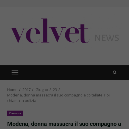
Skip
to
content
PRIMARY
MENU
Home
2017
Giugno
23
Modena, donna massacra il suo compagno a coltellate. Poi
chiama la polizia
Cronaca
Modena, donna massacra il suo compagno a