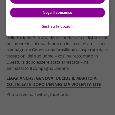
Nega il consenso
La compagna, una donna cinquantenne
, sarebbe
l’ex badante dei genitori di lui. Palladino sarebbe
stato colpito con almeno una decina di fendenti, ma
Gestisci le opzioni
non è stato ancora chiarito se tra i due c’è stata una
colluttazione. Si tratta del secondo caso a distanza di
poche ore in cui una donna uccide a coltellate il suo
compagno: a Genova una brasiliana esasperata dalle
vessazioni del suo uomo – così ha raccontato in
Questura dopo essere stata arrestata – ha
ammazzato il compagno 35enne.
LEGGI ANCHE: GENOVA, UCCIDE IL MARITO A
COLTELLATE DOPO L’ENNESIMA VIOLENTA LITE
Photo credits: Twitter, facebook