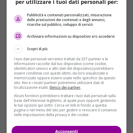
per utilizzare i tuoi dati personali per:
riportata dal sito web dell’
Ansa
. L’omicidio è avvenuto
attorno alle 6 del mattino.
Pubblicità e contenuti personalizzati, misurazione
delle prestazioni dei contenuti e degli annunci,
ricerche sul pubblico, sviluppo di servizi
È stata la donna a dare l’allarme alla polizia
: si è
consegnata spontaneamente agli agenti. L’uomo,
Archiviare informazioni su dispositivo e/o accedervi
Claudio Palladino, è stato ucciso nell’appartamento
al terzo piano della palazzina.
Scopri di più
I tuoi dati personali verranno trattati da 327 partner e le
informazioni raccolte dal tuo dispositivo (come cookie,
identificatori univoci e altri dati del dispositivo) potrebbero
essere condivise con questi ultimi, da loro visualizzate e
memorizzate oppure essere usate nello specifico da questo
sito. Noi e i nostri partner potremmo utilizzare dati di
localizzazione esatti.
Elenco dei partner
.
Alcuni fornitori potrebbero trattare i tuoi dati personali sulla
base dell'interesse legittimo, al quale puoi opporti gestendo
le tue opzioni qui sotto. Cerca un link in fondo a questa
pagina o nel menu del sito per gestire o revocare il consenso
nelle impostazioni della privacy e dei cookie.
Acconsenti