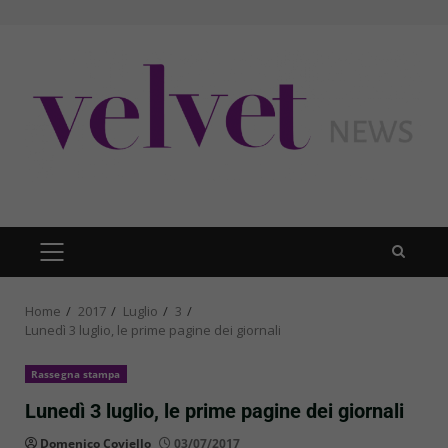
Skip
to
content
PRIMARY
MENU
Home
2017
Luglio
3
Lunedì 3 luglio, le prime pagine dei giornali
Rassegna stampa
Lunedì 3 luglio, le prime pagine dei giornali
Domenico Coviello
03/07/2017