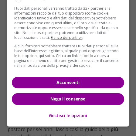
dal 1963 al 1979). Delpini ha una laurea in lettere
I tuoi dati personali verranno trattati da 327 partner e le
conseguita all’Università Cattolica, mentre ha
informazioni raccolte dal tuo dispositivo (come cookie,
ottenuto la licenza in teologia e poi il diploma in
identificatori univoci e altri dati del dispositivo) potrebbero
essere condivise con questi ultimi, da loro visualizzate e
Scienze patristiche all’Istituto
Patristico
memorizzate oppure essere usate nello specifico da questo
Augustinianum di Roma.
Per 20 anni ha insegnato
sito. Noi e i nostri partner potremmo utilizzare dati di
localizzazione esatti.
Elenco dei partner
.
nel seminario di
Venegono
greco e patrologia. Nel
Alcuni fornitori potrebbero trattare i tuoi dati personali sulla
1998 ha pubblicato un libro intitolato
“Reverendo
base dell'interesse legittimo, al quale puoi opporti gestendo
che maniere! Piccolo Galateo Pastorale”
, con
le tue opzioni qui sotto. Cerca un link in fondo a questa
pagina o nel menu del sito per gestire o revocare il consenso
appunti “affettuosi e scanzonati” nei quali invitava a
nelle impostazioni della privacy e dei cookie.
liberarsi “dalle zavorre di un certo clericalismo e
dell’efficientismo manageriale”. Ha appena
Acconsenti
ripubblicato il suo libro
“E la farfalla volò”
(Ancora
Editrice), contenente 52 brevi apologhi, piccole fiabe
per bambini.
Nega il consenso
L’ADDIO DEL CARDINALE SCOLA
Gestisci le opzioni
Il cardinale Angelo Scola, dopo esserne stato il
pastore per sei anni, lascia così la guida della
più