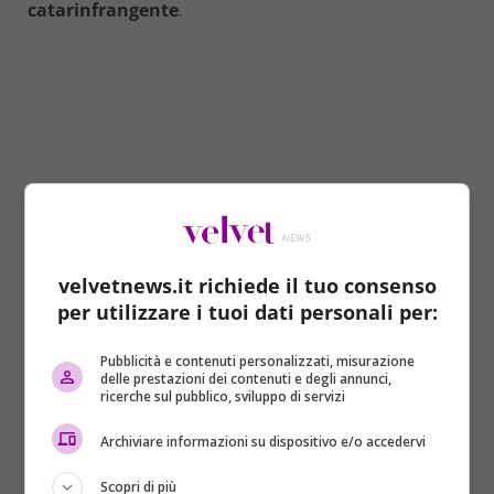
catarinfrangente
.
velvetnews.it richiede il tuo consenso
per utilizzare i tuoi dati personali per:
Pubblicità e contenuti personalizzati, misurazione
delle prestazioni dei contenuti e degli annunci,
CULTURA E SEMPLICITA’
ricerche sul pubblico, sviluppo di servizi
Nato a
Gallarate
nel 1951, è entrato in seminario
Archiviare informazioni su dispositivo e/o accedervi
nel 1967 ed è stato ordinato prete nel 1975 dal
cardinale
Giovanni Colombo
(arcivescovo di Milano
Scopri di più