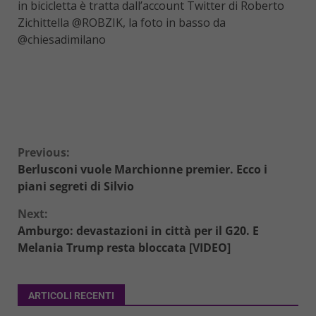
in bicicletta è tratta dall’account Twitter di Roberto
Zichittella @ROBZIK, la foto in basso da
@chiesadimilano
Continue
Previous:
Berlusconi vuole Marchionne premier. Ecco i
Reading
piani segreti di Silvio
Next:
Amburgo: devastazioni in città per il G20. E
Melania Trump resta bloccata [VIDEO]
ARTICOLI RECENTI