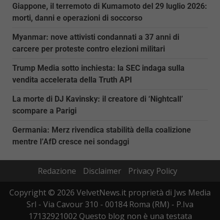
Giappone, il terremoto di Kumamoto del 29 luglio 2026:
morti, danni e operazioni di soccorso
Myanmar: nove attivisti condannati a 37 anni di
carcere per proteste contro elezioni militari
Trump Media sotto inchiesta: la SEC indaga sulla
vendita accelerata della Truth API
La morte di DJ Kavinsky: il creatore di ‘Nightcall’
scompare a Parigi
Germania: Merz rivendica stabilità della coalizione
mentre l’AfD cresce nei sondaggi
Redazione
Disclaimer
Privacy Policy
Copyright © 2026 VelvetNews.it proprietà di Jws Media
Srl - Via Cavour 310 - 00184 Roma (RM) - P.Iva
17132921002 Questo blog non è una testata