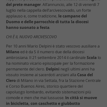
del prete manager
. All’annuncio, alle 12 di venerdì 7
luglio nella cappella dell’arcivescovado, un forte
applauso e, come tradizione,
le campane del
Duomo e delle parrocchie di tutta la diocesi
hanno suonato a festa
.
CHI È IL NUOVO ARCIVESCOVO
Per 10 anni Mario Delpini è stato vescovo ausiliare a
Milano
ed è da 5 il numero due della diocesi
ambrosiana. Il 21 settembre 2014 il cardinale
Scola
lo
ha nominato vicario episcopale per la formazione
permanente del clero.
Delpini
negli ultimi anni ha
vissuto insieme ai sacerdoti anziani alla
Casa del
Clero
di Milano in via Settala, fra la Stazione Centrale
e Corso Buenos Aires, storico quartiere del
capoluogo lombardo, evitando sistemazioni più
comode e men che mai lussuose.
In città si muove
in bicicletta, con caschetto e giubbotto