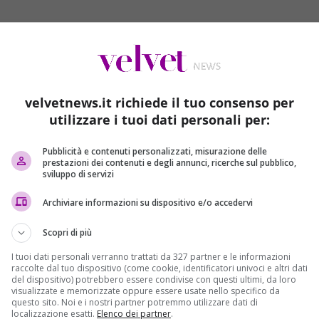
alabrese Maria Chindamo, scomparsa da oltre un anno. Secondo il
utti i segreti dell’imprenditrice e che potrebbe essere a
velvetnews.it richiede il tuo consenso per
imprenditrice agricola originaria di Laureana di Borrello, in
utilizzare i tuoi dati personali per:
omparsa la mattina del 6 maggio 2016.
Vincenzo Chindamo
 rivela al settimanale
Giallo
di come il giorno della scomparsa
Pubblicità e contenuti personalizzati, misurazione delle
rivata in Calabria da Bologna per trascorrere un po’ di
prestazioni dei contenuti e degli annunci, ricerche sul pubblico,
sviluppo di servizi
no che la presenza dell’amica possa aggiungere qualche
ina
, l’amica di Maria Chindamo, è stata ascoltata dagli
Archiviare informazioni su dispositivo e/o accedervi
nna, è ripartita verso Bologna senza preoccuparsi della sua
iliari di Maria, né altri parenti. Forse proprio Mariolina pu
Scopri di più
nda.
I tuoi dati personali verranno trattati da 327 partner e le informazioni
raccolte dal tuo dispositivo (come cookie, identificatori univoci e altri dati
a noi familiari, un uomo con cui aveva intrecciato una nuova
del dispositivo) potrebbero essere condivise con questi ultimi, da loro
ologna. Maria e Mariolina si erano conosciuti su Facebook
visualizzate e memorizzate oppure essere usate nello specifico da
questo sito. Noi e i nostri partner potremmo utilizzare dati di
bito legato, forse perché era un periodo in cui entrambi
localizzazione esatti.
Elenco dei partner
.