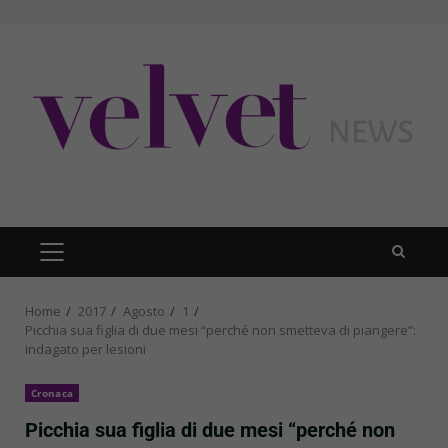
Skip
to
content
PRIMARY
MENU
Home
2017
Agosto
1
Picchia sua figlia di due mesi “perché non smetteva di piangere”:
indagato per lesioni
Cronaca
Picchia sua figlia di due mesi “perché non