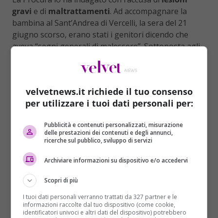
gravi
e di
maltrattamenti
. Ad accompagnare la
bambina al Sant’Andrea di Vercelli, la sera del 21
giugno scorso, erano stati i genitori dicendo che
aveva “segni generali di malessere”. Sottoposta agli
accertamenti necessari, la bambina è stata portata
Torino nella stessa notte, in seguito alla comparsa
sul suo corpo di diversi ematomi.
Ricoverata in
velvetnews.it richiede il tuo consenso
prognosi riservata in Rianimazione
, con un
per utilizzare i tuoi dati personali per:
trauma cranico
e diverse
costole rotte
, le sue
condizioni stanno migliorando e i sanitari hanno
Pubblicità e contenuti personalizzati, misurazione
deciso il trasferimento, sempre in prognosi
delle prestazioni dei contenuti e degli annunci,
riservata, in terapia subintensiva.
ricerche sul pubblico, sviluppo di servizi
Sul caso sta indagando la questura di Vercelli
, che
Archiviare informazioni su dispositivo e/o accedervi
ha innanzitutto acquisito le informazioni medico-
Scopri di più
legali sulle lesioni della bambina e proseguito con
l’accertamento del difficile quadro familiare in cui la
I tuoi dati personali verranno trattati da 327 partner e le
piccola era inserita.
Il padre ha ammesso le sue
informazioni raccolte dal tuo dispositivo (come cookie,
identificatori univoci e altri dati del dispositivo) potrebbero
responsabilità
alla presenza del legale e
risulta ora