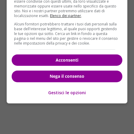
essere condivise con questi ultimi, da loro visualizzate e
indagato
a piede libero. Secondo
Adnkronos
, il papà
memorizzate oppure essere usate nello specifico da questo
sito. Noi e i nostri partner potremmo utilizzare dati di
della piccola nel corso dell’interrogatorio
avrebbe
localizzazione esatti.
Elenco dei partner
.
raccontato di essersi spaventato perché la piccola
Alcuni fornitori potrebbero trattare i tuoi dati personali sulla
non smetteva di piangere e di averla per questo
base dell'interesse legittimo, al quale puoi opporti gestendo
le tue opzioni qui sotto. Cerca un link in fondo a questa
“un po’ strattonata”
. Poi, quando ha deciso di
pagina o nel menu del sito per gestire o revocare il consenso
rimetterla nella culla, accidentalmente la piccola
gli
nelle impostazioni della privacy e dei cookie.
sarebbe sfuggita di mano urtando la testa
,
probabilmente contro il comodino.
Acconsenti
Nega il consenso
Gestisci le opzioni