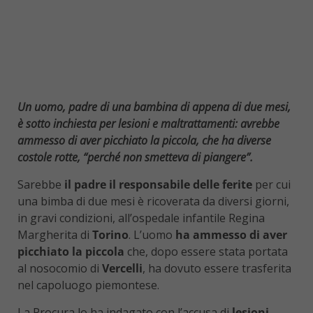
Un uomo, padre di una bambina di appena di due mesi,
è sotto inchiesta per lesioni e maltrattamenti: avrebbe
ammesso di aver picchiato la piccola, che ha diverse
costole rotte, “perché non smetteva di piangere”.
Sarebbe
il padre il responsabile delle ferite
per cui
una bimba di due mesi è ricoverata da diversi giorni,
in gravi condizioni, all’ospedale infantile Regina
Margherita di
Torino
. L’uomo
ha ammesso di aver
picchiato la piccola
che, dopo essere stata portata
al nosocomio di
Vercelli
, ha dovuto essere trasferita
nel capoluogo piemontese.
La Procura lo ha indagato con l’accusa di
lesioni