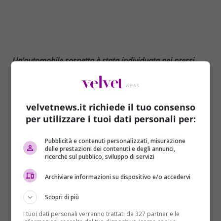
Un’automobile sospetta è stata individuata nei pressi
della sede Fao a Roma, vicino al Circo Massimo. Sono in
corso le verifiche degli artificieri e i carabinieri della
stazione Aventino.
velvetnews.it richiede il tuo consenso
A dare l’allarme sono stati gli addetti alla vigilanza
per utilizzare i tuoi dati personali per:
della
Fao
e, stando a quanto si apprende, la
macchina sospetta era parcheggiata davanti
Pubblicità e contenuti personalizzati, misurazione
delle prestazioni dei contenuti e degli annunci,
all’ingresso della sede dell’Organizzazione delle
ricerche sul pubblico, sviluppo di servizi
Nazioni Unite per l’alimentazione e l’agricoltura.
Archiviare informazioni su dispositivo e/o accedervi
Un tratto di viale Aventino (tra via di San Saba e
piazza di Porta Capena) è stato chiuso al traffico, con
Scopri di più
un pulmino dei carabinieri che impedisce il passaggio
I tuoi dati personali verranno trattati da 327 partner e le
delle macchine. Interrotto, come segnala l’account