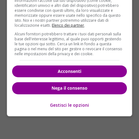
informazioni raccolte dal tuo dispositivo (come cookie,
Twitter di Atac, il servizio di tram che transita per
identificatori univoci e altri dati del dispositivo) potrebbero
essere condivise con questi ultimi, da loro visualizzate e
viale Aventino, sostituito da un autobus.
memorizzate oppure essere usate nello specifico da questo
sito. Noi e i nostri partner potremmo utilizzare dati di
Photo credits: Twitter
localizzazione esatti.
Elenco dei partner
.
Alcuni fornitori potrebbero trattare i tuoi dati personali sulla
base dell'interesse legittimo, al quale puoi opporti gestendo
le tue opzioni qui sotto. Cerca un link in fondo a questa
pagina o nel menu del sito per gestire o revocare il consenso
nelle impostazioni della privacy e dei cookie.
Acconsenti
Nega il consenso
Gestisci le opzioni