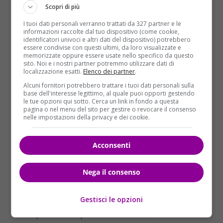
Scopri di più
I tuoi dati personali verranno trattati da 327 partner e le
informazioni raccolte dal tuo dispositivo (come cookie,
identificatori univoci e altri dati del dispositivo) potrebbero
essere condivise con questi ultimi, da loro visualizzate e
memorizzate oppure essere usate nello specifico da questo
sito. Noi e i nostri partner potremmo utilizzare dati di
localizzazione esatti.
Elenco dei partner
.
Alcuni fornitori potrebbero trattare i tuoi dati personali sulla
base dell'interesse legittimo, al quale puoi opporti gestendo
le tue opzioni qui sotto. Cerca un link in fondo a questa
pagina o nel menu del sito per gestire o revocare il consenso
nelle impostazioni della privacy e dei cookie.
Acconsenti
Il primo ministro di Malta
, il laburista
Joseph
Muscat
, ha detto che si è trattato di un “
barbaro
Nega il consenso
attacco
” e che “non riposerò fino a che giustizia non
sia stata fatta. Tutti sanno – ha proseguito – che
Gestisci le opzioni
Caruana Galizia mi ha criticato fortemente sia a
livello politico che personale. Ma nessuna rivalità –