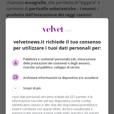
chiamata
muografia
, che permette di “leggere” il
cammino di
particelle subatomiche – i muoni –
prodotte dall’interazione dei raggi cosmici
provenienti dallo spazio con l’atmosfera terrestre
.
I muoni seguono traiettorie differenti quando si
muovono nell’aria rispetto a quando attraversano le
pietre, e dunque sono in grado di svelare la presenza
velvetnews.it richiede il tuo consenso
di cavità.
per utilizzare i tuoi dati personali per:
Nella grande piramide di Cheope questo è accaduto
Pubblicità e contenuti personalizzati, misurazione
già due volte.
La rilevazione di una prima
delle prestazioni dei contenuti e degli annunci,
anomalia
aveva portato ad annunciare nell’ottobre
ricerche sul pubblico, sviluppo di servizi
2016 la scoperta di un corridoio localizzato vicino alla
Archiviare informazioni su dispositivo e/o accedervi
parete nord. Ora
una seconda anomalia
,
individuata nel marzo 2016 e studiata per un anno
Scopri di più
con diversi tipi di muografia,
ha permesso di
I tuoi dati personali verranno trattati da 327 partner e le
individuare questa nuova cavità
: simile per
informazioni raccolte dal tuo dispositivo (come cookie,
dimensioni alla Grande Galleria, potrebbe essere
identificatori univoci e altri dati del dispositivo) potrebbero
essere condivise con questi ultimi, da loro visualizzate e
composta da una o più strutture e potrebbe avere
memorizzate oppure essere usate nello specifico da questo