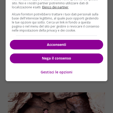
una disposizione orizzontale o leggermente
sito. Noi e i nostri partner potremmo utilizzare dati di
localizzazione esatti.
Elenco dei partner
.
inclinata.
La sua funzione resta ancora un mistero
.
Alcuni fornitori potrebbero trattare i tuoi dati personali sulla
base dell'interesse legittimo, al quale puoi opporti gestendo
le tue opzioni qui sotto. Cerca un link in fondo a questa
pagina o nel menu del sito per gestire o revocare il consenso
nelle impostazioni della privacy e dei cookie.
Acconsenti
Nega il consenso
Gestisci le opzioni