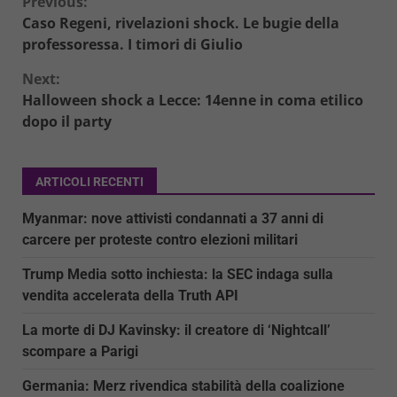
Continue
Previous:
Caso Regeni, rivelazioni shock. Le bugie della
Reading
professoressa. I timori di Giulio
Next:
Halloween shock a Lecce: 14enne in coma etilico
dopo il party
ARTICOLI RECENTI
Myanmar: nove attivisti condannati a 37 anni di
carcere per proteste contro elezioni militari
Trump Media sotto inchiesta: la SEC indaga sulla
vendita accelerata della Truth API
La morte di DJ Kavinsky: il creatore di ‘Nightcall’
scompare a Parigi
Germania: Merz rivendica stabilità della coalizione