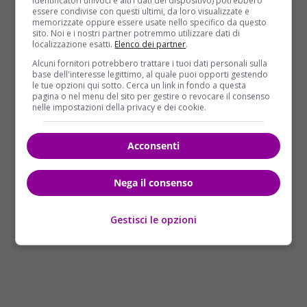
identificatori univoci e altri dati del dispositivo) potrebbero
dell’uomo.
essere condivise con questi ultimi, da loro visualizzate e
memorizzate oppure essere usate nello specifico da questo
Sempre nella mattinata di oggi, una donna di 67 anni
sito. Noi e i nostri partner potremmo utilizzare dati di
localizzazione esatti.
Elenco dei partner
.
è stata ritrovata agonizzante a causa di una ferita
alla gola nel parco di Villa Litta, zona nord di
Milano
.
Alcuni fornitori potrebbero trattare i tuoi dati personali sulla
base dell'interesse legittimo, al quale puoi opporti gestendo
La donna, nonostante le manovre di rianimazione
le tue opzioni qui sotto. Cerca un link in fondo a questa
messe in atto dai paramedici del 118 allertati dal
pagina o nel menu del sito per gestire o revocare il consenso
nelle impostazioni della privacy e dei cookie.
passante che l’ha trovata, è morta poco dopo.
Secondo la prima ricostruzione degli investigatori, la
Acconsenti
vittima è stata colpita con un fendente che è
affondato di punta, non di taglio.
Nega il consenso
Gestisci le opzioni