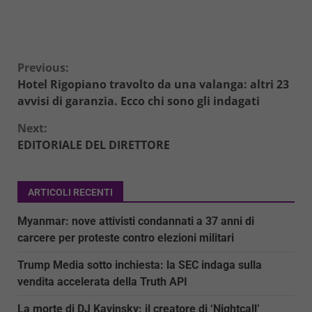
Continue
Previous:
Hotel Rigopiano travolto da una valanga: altri 23
Reading
avvisi di garanzia. Ecco chi sono gli indagati
Next:
EDITORIALE DEL DIRETTORE
ARTICOLI RECENTI
Myanmar: nove attivisti condannati a 37 anni di
carcere per proteste contro elezioni militari
Trump Media sotto inchiesta: la SEC indaga sulla
vendita accelerata della Truth API
La morte di DJ Kavinsky: il creatore di ‘Nightcall’