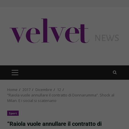
Skip
to
content
PRIMARY
MENU
Home
2017
Dicembre
12
“Raiola vuole annullare il contratto di Donnarumma”. Shock al
Milan. E i social si scatenano
Sport
“Raiola vuole annullare il contratto di