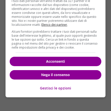
I tuoi dati personali verranno trattati da 327 partner e le
Dal canto loro
i dirigenti rossoneri
hanno
informazioni raccolte dal tuo dispositivo (come cookie,
identificatori univoci e altri dati del dispositivo) potrebbero
intenzione di affrontare il tema con il giocatore
essere condivise con questi ultimi, da loro visualizzate e
cercando di capire se qualcosa non funziona ma
memorizzate oppure essere usate nello specifico da questo
sito. Noi e i nostri partner potremmo utilizzare dati di
partendo dal presupposto che
Donnarumma è
localizzazione esatti.
Elenco dei partner
.
inamovibile
, gode della massima fiducia, ha un
Alcuni fornitori potrebbero trattare i tuoi dati personali sulla
contratto che va rispettato, è parte dell’asse
base dell'interesse legittimo, al quale puoi opporti gestendo
le tue opzioni qui sotto. Cerca un link in fondo a questa
portante su cui Rino Gattuso sta costruendo il suo
pagina o nel menu del sito per gestire o revocare il consenso
Milan, e non è sul mercato. Secondo quanto filtra,
nelle impostazioni della privacy e dei cookie.
negli ambienti rossoneri la mossa legale dell’agente
del portiere, Mino Raiola, è vista come un tentativo di
Acconsenti
creare instabilità. Un’accusa molto pesante.
Nega il consenso
Gestisci le opzioni