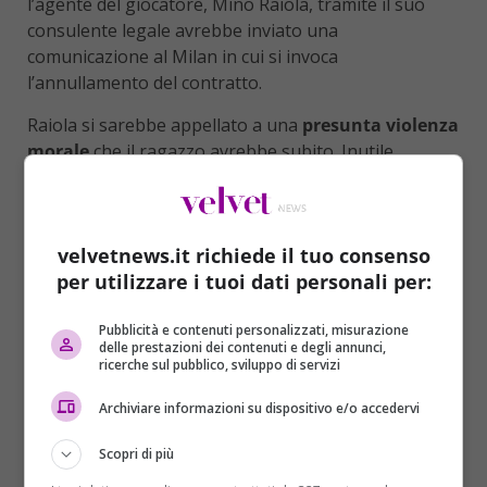
l’agente del giocatore, Mino Raiola, tramite il suo
consulente legale avrebbe inviato una
comunicazione al Milan in cui si invoca
l’annullamento del contratto.
Raiola si sarebbe appellato a una
presunta violenza
morale
che il ragazzo avrebbe subito. Inutile
sottolineare che su Twitter
#Donnaruma è il primo
hashtag di discussione
in tendenza da ore, e
il
popolo del web riversa sarcasmo
e ironia sulla
velvetnews.it richiede il tuo consenso
presunta
“pressione psicologica”
di cui il portierone
per utilizzare i tuoi dati personali per:
sarebbe stato vittima. Insomma, i prossimi mesi
saranno caldissimi in casa Milan su tanti fronti e uno
Pubblicità e contenuti personalizzati, misurazione
potrebbe essere proprio quello relativo al futuro di
delle prestazioni dei contenuti e degli annunci,
Donnarumma. Rino Gattuso, interpellato in
ricerche sul pubblico, sviluppo di servizi
proposito, sostiene che, parlando spesso con
Archiviare informazioni su dispositivo e/o accedervi
Donnarumma, non ha ricontrato problemi nel
ragazzo ma che comunque “ci penseranno Fassone e
Scopri di più
Mirabelli”.