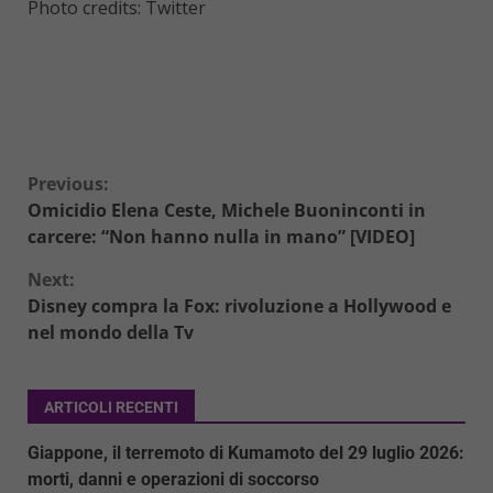
Photo credits: Twitter
Continue
Previous:
Omicidio Elena Ceste, Michele Buoninconti in
Reading
carcere: “Non hanno nulla in mano” [VIDEO]
Next:
Disney compra la Fox: rivoluzione a Hollywood e
nel mondo della Tv
ARTICOLI RECENTI
Giappone, il terremoto di Kumamoto del 29 luglio 2026:
morti, danni e operazioni di soccorso