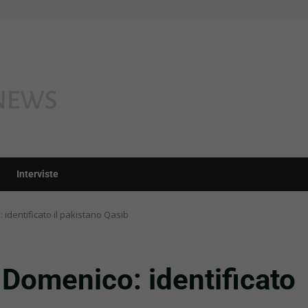
Interviste
dentificato il pakistano Qasib
Domenico: identificato