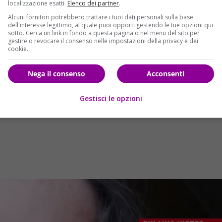
localizzazione esatti.
Elenco dei partner
.
dotto proprio nel momento in cui il pakistano avrebbe deciso
Alcuni fornitori potrebbero trattare i tuoi dati personali sulla base
dell'interesse legittimo, al quale puoi opporti gestendo le tue opzioni qui
sotto. Cerca un link in fondo a questa pagina o nel menu del sito per
gestire o revocare il consenso nelle impostazioni della privacy e dei
cookie.
Nega il consenso
Acconsenti
Gestisci le opzioni