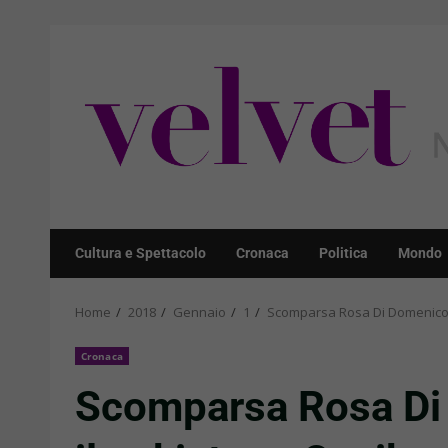
Skip
to
content
Cultura e Spettacolo
Cronaca
Politica
Mondo
Home
2018
Gennaio
1
Scomparsa Rosa Di Domenico: i
Cronaca
Scomparsa Rosa Di 