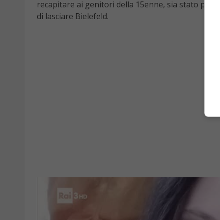
recapitare ai genitori della 15enne, sia stato pro
di lasciare Bielefeld.