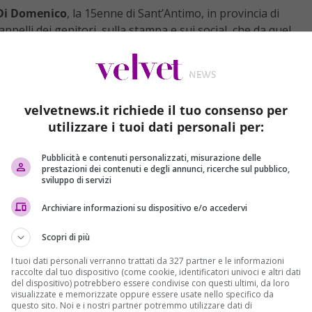
Di Domenico
, la 15enne di Sant’Antimo, in provincia di
appelli dei genitori, sulla stampa e sui social, che da quel
ova l’adolescente. Il video messaggio inviato ai familiari
to?
, il 13 dicembre, li ha tranquillizzati in quanto Rosa è viva,
lute della ragazza. Sono proprio le immagini, registrate il 4
ttimane dopo, ad insospettire. La perplessità è che i trucchi
velvetnews.it richiede il tuo consenso per
ati per nascondere i segni di violenze fisiche.
utilizzare i tuoi dati personali per:
è svanito e i familiari non possono far altro che aspettare.
arsa di Rosa Di Domenico, senza escludere alcuna pista.
Pubblicità e contenuti personalizzati, misurazione delle
prestazioni dei contenuti e degli annunci, ricerche sul pubblico,
he vi indagano: l’Antiterrorismo di Napoli, la Procura di
sviluppo di servizi
dove
Alì Qasib
risiedeva. Secondo gli inquirenti il 28enne
sé in Germania,
stabilendosi a Bielefeld
. Ed è proprio in
Archiviare informazioni su dispositivo e/o accedervi
ata la presenza di Qasib. Si ipotizza che il giovane si sia
Scopri di più
l permesso di soggiorno e che magari abbia fornito false
tate le impronte digitali.
I tuoi dati personali verranno trattati da 327 partner e le informazioni
raccolte dal tuo dispositivo (come cookie, identificatori univoci e altri dati
del dispositivo) potrebbero essere condivise con questi ultimi, da loro
a Di Domenico, ha lasciato la città per paura di essere
visualizzate e memorizzate oppure essere usate nello specifico da
 vaglio degli inquirenti c’è pure quella che il video fatto
questo sito. Noi e i nostri partner potremmo utilizzare dati di