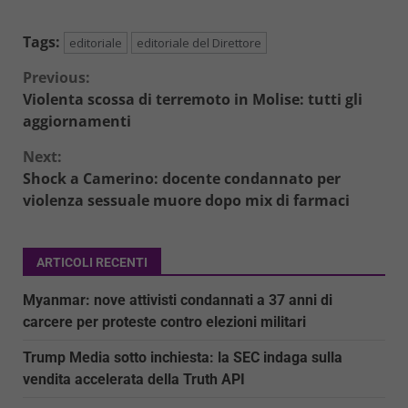
Tags:
editoriale
editoriale del Direttore
Continue
Previous:
Violenta scossa di terremoto in Molise: tutti gli
Reading
aggiornamenti
Next:
Shock a Camerino: docente condannato per
violenza sessuale muore dopo mix di farmaci
ARTICOLI RECENTI
Myanmar: nove attivisti condannati a 37 anni di
carcere per proteste contro elezioni militari
Trump Media sotto inchiesta: la SEC indaga sulla
vendita accelerata della Truth API