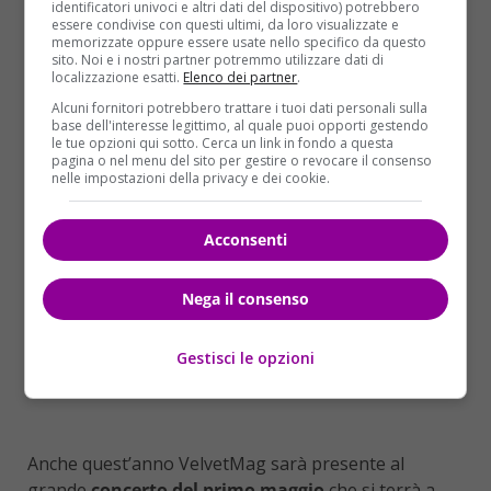
identificatori univoci e altri dati del dispositivo) potrebbero
che suonano la sua musica, tributi a Coachella e
essere condivise con questi ultimi, da loro visualizzate e
momenti di silenzio in tutto il mondo. Siamo grati per
memorizzate oppure essere usate nello specifico da questo
sito. Noi e i nostri partner potremmo utilizzare dati di
la privacy in questo momento difficile. Il nostro
localizzazione esatti.
Elenco dei partner
.
desiderio è che continui in questo modo”.
Alcuni fornitori potrebbero trattare i tuoi dati personali sulla
base dell'interesse legittimo, al quale puoi opporti gestendo
le tue opzioni qui sotto. Cerca un link in fondo a questa
pagina o nel menu del sito per gestire o revocare il consenso
nelle impostazioni della privacy e dei cookie.
Acconsenti
Nega il consenso
Gestisci le opzioni
Anche quest’anno VelvetMag sarà presente al
grande
concerto del primo maggio
che si terrà a