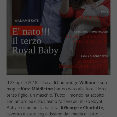
Il 23 aprile 2018 il Duca di Cambridge
William
e sua
moglie
Kate Middleton
hanno dato alla luce il loro
terzo figlio, un maschio. Tutto il mondo ha accolto
con amore ed entusiasmo l’arrivo del terzo Royal
Baby e come per la nascita di
George e Charlotte,
l’evento è stato seguitissimo da i media di tutto il