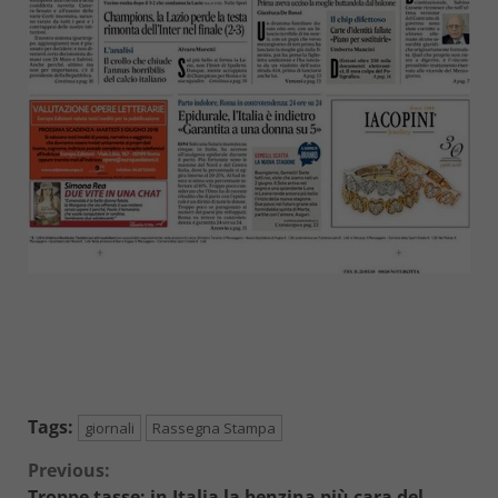
Tags:
giornali
Rassegna Stampa
Continue
Previous:
Troppe tasse: in Italia la benzina più cara del