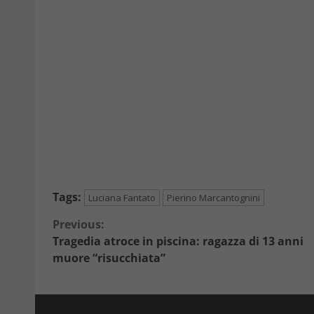
Tags:
Luciana Fantato
Pierino Marcantognini
Continue
Previous:
Tragedia atroce in piscina: ragazza di 13 anni
Reading
muore “risucchiata”