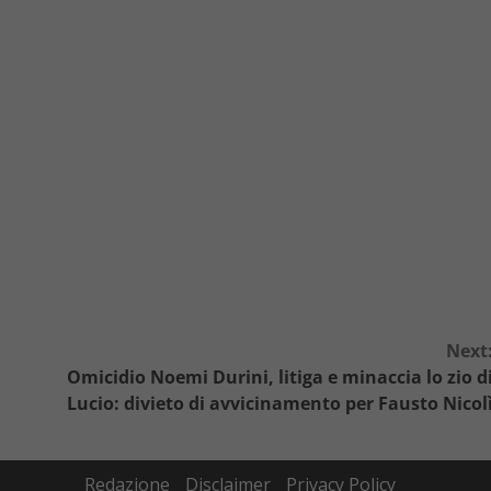
Next
Omicidio Noemi Durini, litiga e minaccia lo zio d
Lucio: divieto di avvicinamento per Fausto Nicol
Redazione
Disclaimer
Privacy Policy