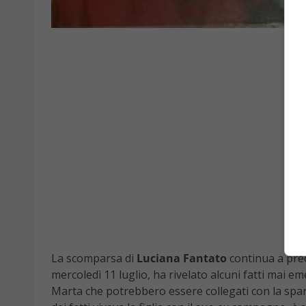
La scomparsa di
Luciana Fantato
continua a pre
mercoledì 11 luglio, ha rivelato alcuni fatti mai em
Marta che potrebbero essere collegati con la spari