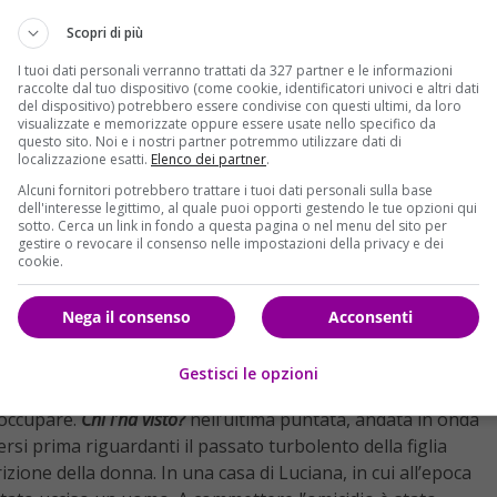
Scopri di più
I tuoi dati personali verranno trattati da 327 partner e le informazioni
raccolte dal tuo dispositivo (come cookie, identificatori univoci e altri dati
del dispositivo) potrebbero essere condivise con questi ultimi, da loro
visualizzate e memorizzate oppure essere usate nello specifico da
questo sito. Noi e i nostri partner potremmo utilizzare dati di
localizzazione esatti.
Elenco dei partner
.
Alcuni fornitori potrebbero trattare i tuoi dati personali sulla base
dell'interesse legittimo, al quale puoi opporti gestendo le tue opzioni qui
sotto. Cerca un link in fondo a questa pagina o nel menu del sito per
gestire o revocare il consenso nelle impostazioni della privacy e dei
cookie.
Nega il consenso
Acconsenti
Gestisci le opzioni
occupare.
Chi l’ha visto?
nell’ultima puntata, andata in onda
ersi prima riguardanti il passato turbolento della figlia
zione della donna. In una casa di Luciana, in cui all’epoca