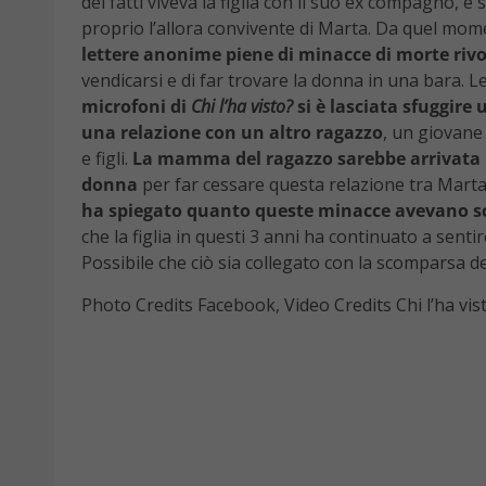
dei fatti viveva la figlia con il suo ex compagno, 
proprio l’allora convivente di Marta. Da quel mome
lettere anonime piene di minacce di morte rivo
vendicarsi e di far trovare la donna in una bara. Le
microfoni di
Chi l’ha visto?
si è lasciata sfuggire 
una relazione con un altro ragazzo
, un giovane
e figli.
La mamma del ragazzo sarebbe arrivata pe
donna
per far cessare questa relazione tra Marta e 
ha spiegato quanto queste minacce avevano sc
che la figlia in questi 3 anni ha continuato a sent
Possibile che ciò sia collegato con la scomparsa d
Photo Credits Facebook, Video Credits Chi l’ha vis