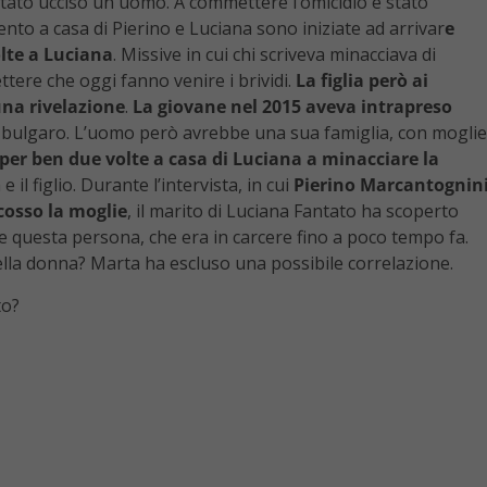
è stato ucciso un uomo. A commettere l’omicidio è stato
nto a casa di Pierino e Luciana sono iniziate ad arrivar
e
lte a Luciana
. Missive in cui chi scriveva minacciava di
ttere che oggi fanno venire i brividi.
La figlia però ai
una rivelazione
.
La giovane nel 2015 aveva intrapreso
 bulgaro. L’uomo però avrebbe una sua famiglia, con moglie
r ben due volte a casa di Luciana a minacciare la
il figlio. Durante l’intervista, in cui
Pierino Marcantognin
osso la moglie
, il marito di Luciana Fantato ha scoperto
ire questa persona, che era in carcere fino a poco tempo fa.
ella donna? Marta ha escluso una possibile correlazione.
to?