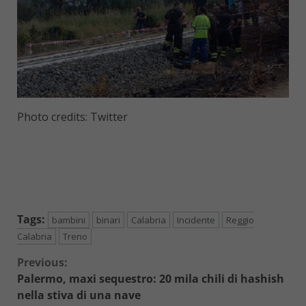
Photo credits: Twitter
Tags:
bambini
binari
Calabria
Incidente
Reggio
Calabria
Treno
Continue
Previous:
Palermo, maxi sequestro: 20 mila chili di hashish
Reading
nella stiva di una nave