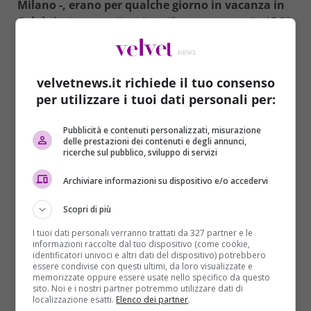
Milano -, erano per qualche giorno in vacanza in
Calabria
. La tragedia si è verificata attorno alle 15.30
di mercoledì 8 agosto.
La famiglia non si sarebbe accorta del
velvetnews.it richiede il tuo consenso
sopraggiungere del treno
, che ha investiti in pieno i
per utilizzare i tuoi dati personali per:
bambini e la mamma.
I due bambini
, un maschio ed
una femmina,
avevano 12 e 6 anni
.
La madre, di 49
Pubblicità e contenuti personalizzati, misurazione
anni
, è stata portata negli Ospedali riuniti di Reggio
delle prestazioni dei contenuti e degli annunci,
Calabria.
ricerche sul pubblico, sviluppo di servizi
Le sue condizioni sono molto gravi
. Secondo una
Archiviare informazioni su dispositivo e/o accedervi
prima ricostruzione,
l’incidente potrebbe avere
avuto origine dal fatto che la bambina sarebbe
Scopri di più
sfuggita di mano alla madre
mentre insieme a lei e
I tuoi dati personali verranno trattati da 327 partner e le
al fratellino attraversavano i binari.
La donna
informazioni raccolte dal tuo dispositivo (come cookie,
identificatori univoci e altri dati del dispositivo) potrebbero
sarebbe stata costretta così ad inseguire la figlia
essere condivise con questi ultimi, da loro visualizzate e
per raggiungerla
e farla allontanare dai binari
memorizzate oppure essere usate nello specifico da questo
sito. Noi e i nostri partner potremmo utilizzare dati di
insieme al figlio
. In quel momento sarebbe
localizzazione esatti.
Elenco dei partner
.
sopraggiunto il treno regionale partito da Reggio