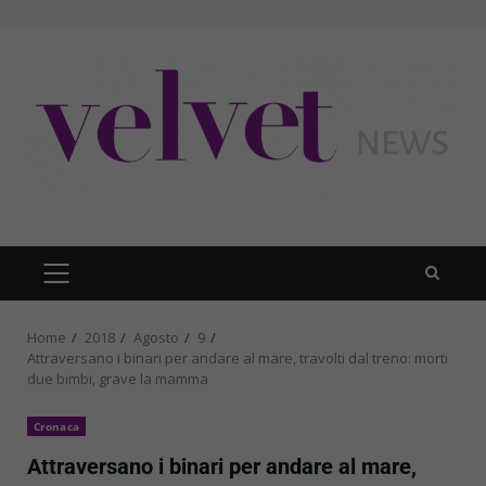
Skip
to
content
PRIMARY
MENU
Home
2018
Agosto
9
Attraversano i binari per andare al mare, travolti dal treno: morti
due bimbi, grave la mamma
Cronaca
Attraversano i binari per andare al mare,