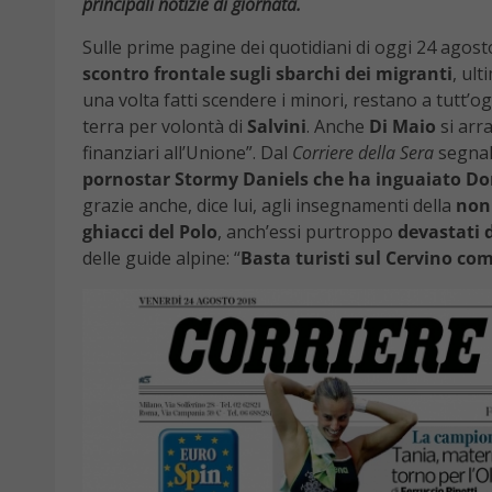
principali notizie di giornata.
Sulle prime pagine dei quotidiani di oggi 24 agost
scontro frontale sugli sbarchi dei migranti
, ul
una volta fatti scendere i minori, restano a tutt’o
terra per volontà di
Salvini
. Anche
Di Maio
si arra
finanziari all’Unione”. Dal
Corriere della Sera
segnal
pornostar Stormy Daniels che ha inguaiato D
grazie anche, dice lui, agli insegnamenti della
non
ghiacci del Polo
, anch’essi purtroppo
devastati 
delle guide alpine: “
Basta turisti sul Cervino co