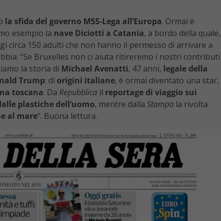
o
la sfida del governo M5S-Lega all’Europa
. Ormai è
timo esempio la
nave Diciotti a Catania
, a bordo della quale,
ggi circa 150 adulti che non hanno il permesso di arrivare a
bbia: “Se Bruxelles non ci aiuta ritireremo i nostri contributi
iamo la storia di
Michael Avenatti
, 47 anni,
legale della
onald Trump
: di
origini italiane
, è ormai diventato una star,
na toscana
. Da
Repubblica
il
reportage di viaggio sui
dalle plastiche dell’uomo
, mentre dalla
Stampa
la rivolta
me al mare
“. Buona lettura.