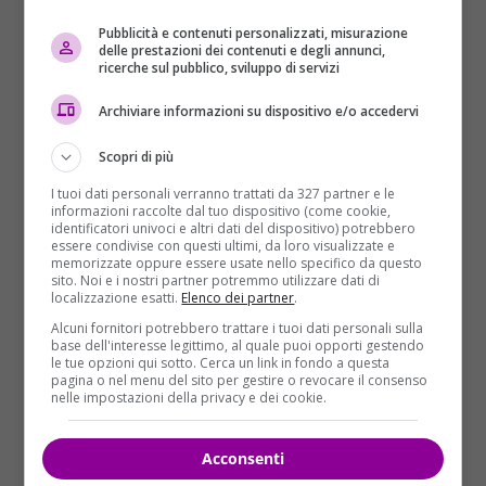
Pubblicità e contenuti personalizzati, misurazione
delle prestazioni dei contenuti e degli annunci,
ricerche sul pubblico, sviluppo di servizi
Nella giornata di ieri, 24 agosto, i Ris sono tornati
Archiviare informazioni su dispositivo e/o accedervi
nell’abitazione della madre di Fabrizio Pasini, luogo
in cui è avvenuto il delitto. La versione dell’ex
Scopri di più
sindacalista sembra non combaciare con quanto
I tuoi dati personali verranno trattati da 327 partner e le
emerso dai sopralluoghi della scientifica. L’uomo
informazioni raccolte dal tuo dispositivo (come cookie,
aveva dichiarato di aver litigato con Manuela per
identificatori univoci e altri dati del dispositivo) potrebbero
essere condivise con questi ultimi, da loro visualizzate e
futili motivi e che la loro discussione si era animata
memorizzate oppure essere usate nello specifico da questo
con urla e spintoni. Proprio una sua spinta, secondo
sito. Noi e i nostri partner potremmo utilizzare dati di
localizzazione esatti.
Elenco dei partner
.
Pasini, aveva fatto cadere la Bailo per le scale
Alcuni fornitori potrebbero trattare i tuoi dati personali sulla
provocando la sua morte.
Sui gradini però non è
base dell'interesse legittimo, al quale puoi opporti gestendo
stata trovata alcuna traccia di sangue
. Per il pm vi
le tue opzioni qui sotto. Cerca un link in fondo a questa
pagina o nel menu del sito per gestire o revocare il consenso
sono chiari elementi per supporre che l’omicidio non
nelle impostazioni della privacy e dei cookie.
sia stato un incidente in quanto
Pasini, nelle ore
successive al delitto, ha avuto la lucidità mentale
Acconsenti
di provare a depistare le indagini
, come per