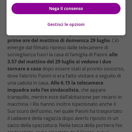
esempio l’utilizzo del cellulare della ragazza, dal
quale ha inviato diversi messaggi per far credere che
Nega il consenso
Manuela si fosse allontanata volontariamente e che
fosse ancora in vita.
Gestisci le opzioni
Manuela Bailo è deceduta presumibilmente nelle
prime ore del mattino di domenica 29 luglio
. Ciò
emerge dal filmato ripreso dalle telecamere di
sorveglianza fuori la casa di famiglia di Pasini:
alle
3.57 del mattino del 29 luglio si vedono i due
tornare a casa
dopo essere stati al pronto soccorso,
dove Fabrizio Pasini si era fatto visitare a seguito di
una caduta in casa
. Alle 6.15 la telecamera
inquadra solo l’ex sindacalista
, che appare
tranquillo, mentre esce dall’abitazione per recarsi in
macchina. I Ris hanno inoltre ispezionato anche il
Suv scuro dell’uomo, nel quale Pasini ha trasportato
il cadavere della ragazza dopo averlo riposto in un
sacco della spazzatura. Nella tasca della portiera l’ex