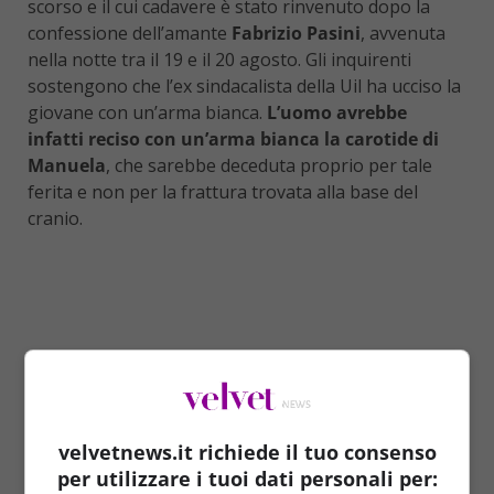
scorso e il cui cadavere è stato rinvenuto dopo la
confessione dell’amante
Fabrizio Pasini
, avvenuta
nella notte tra il 19 e il 20 agosto. Gli inquirenti
sostengono che l’ex sindacalista della Uil ha ucciso la
giovane con un’arma bianca.
L’uomo avrebbe
infatti reciso con un’arma bianca la carotide di
Manuela
, che sarebbe deceduta proprio per tale
ferita e non per la frattura trovata alla base del
cranio.
velvetnews.it richiede il tuo consenso
per utilizzare i tuoi dati personali per: