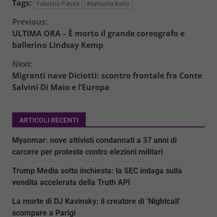
Tags:
Fabrizio Pasini
Manuela Bailo
Continue
Previous:
ULTIMA ORA – È morto il grande coreografo e
Reading
ballerino Lindsay Kemp
Next:
Migranti nave Diciotti: scontro frontale fra Conte
Salvini Di Maio e l’Europa
ARTICOLI RECENTI
Myanmar: nove attivisti condannati a 37 anni di
carcere per proteste contro elezioni militari
Trump Media sotto inchiesta: la SEC indaga sulla
vendita accelerata della Truth API
La morte di DJ Kavinsky: il creatore di ‘Nightcall’
scompare a Parigi