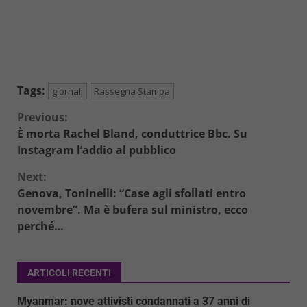
Tags:
giornali
Rassegna Stampa
Continue
Previous:
È morta Rachel Bland, conduttrice Bbc. Su
Reading
Instagram l’addio al pubblico
Next:
Genova, Toninelli: “Case agli sfollati entro
novembre”. Ma è bufera sul ministro, ecco
perché…
ARTICOLI RECENTI
Myanmar: nove attivisti condannati a 37 anni di