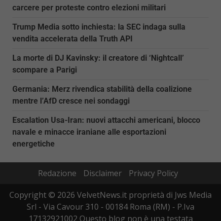
carcere per proteste contro elezioni militari
Trump Media sotto inchiesta: la SEC indaga sulla
vendita accelerata della Truth API
La morte di DJ Kavinsky: il creatore di ‘Nightcall’
scompare a Parigi
Germania: Merz rivendica stabilità della coalizione
mentre l’AfD cresce nei sondaggi
Escalation Usa-Iran: nuovi attacchi americani, blocco
navale e minacce iraniane alle esportazioni
energetiche
Redazione
Disclaimer
Privacy Policy
Copyright © 2026 VelvetNews.it proprietà di Jws Media
Srl - Via Cavour 310 - 00184 Roma (RM) - P.Iva
17132921002 Questo blog non è una testata