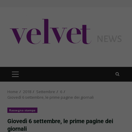
Skip
to
content
PRIMARY
MENU
Home
2018
Settembre
6
Giovedì 6 settembre, le prime pagine dei giornali
Rassegna stampa
Giovedì 6 settembre, le prime pagine dei
giornali