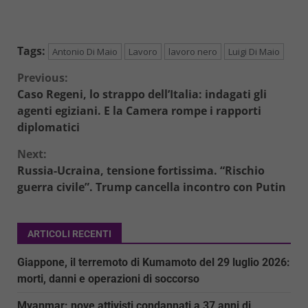
Tags:
Antonio Di Maio
Lavoro
lavoro nero
Luigi Di Maio
Continue
Previous:
Caso Regeni, lo strappo dell’Italia: indagati gli
Reading
agenti egiziani. E la Camera rompe i rapporti
diplomatici
Next:
Russia-Ucraina, tensione fortissima. “Rischio
guerra civile”. Trump cancella incontro con Putin
ARTICOLI RECENTI
Giappone, il terremoto di Kumamoto del 29 luglio 2026:
morti, danni e operazioni di soccorso
Myanmar: nove attivisti condannati a 37 anni di