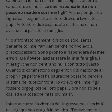
colpirlo ma lui non ha la minima colpa. Non era a
conoscenza di nulla.
Le mie responsabilità non
possono ricadere sui miei figli
“. Anche per quanto
riguarda il pagamento in nero di alcuni lavoratori,
papà Antonio si dice dispiaciuto e afferma di non
averne mai parlato in famiglia.
“Ho affrontato momenti difficili da solo, senza
parlarne coi miei familiari perché non volevo si
preoccupassero.
Sono pronto a rispondere dei miei
errori. Ma dovete lasciar stare la mia famiglia
, i
miei figli che non c’entrano nulla con tutto questo.
Quando si commettono degli errori li si nasconde ai
propri figli perché si ha paura che possano perdere
la stima nei tuoi confronti. Io volevo che i miei figli
fossero orgogliosi del loro papà. E ora non so se è
così ed è la cosa che mi fa più male”.
Infine anche sulla vicenda dell’ingresso nella società’
di Luigi quando era già in politica: “Tenevo molto a