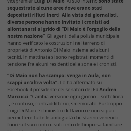
vicepremier
Luigi Di Maio
. Al suo interno
sono state
sequestrate alcune aree dove erano stati
depositati rifiuti inerti
.
Alla vista dei giornalisti,
diverse persone hanno invitato i cronisti ad
allontanarsi al grido di “Di Maio è l’orgoglio della
nostra nazione”
. Gli agenti della polizia municipale
hanno verificato le costruzioni nel terreno di
proprietà di Antonio Di Maio insieme ad alcuni
tecnici. In mattinata si sono registrati momenti di
tensione fra alcuni residenti della zona e i cronisti.
“Di Maio non ha scampo: venga in Aula, non
scappi un’altra volta”.
Lo ha affermato su
Facebook il presidente dei senatori del Pd
Andrea
Marcucci
. “Cambia versione ogni giorno – sottolinea
-, è confuso, contraddittorio, smemorato. Purtroppo
Luigi Di Maio è il ministro del lavoro e non si può
permettere tutte le ambiguità che stanno venendo
fuori sul suo conto e sul conto dell’impresa familiare