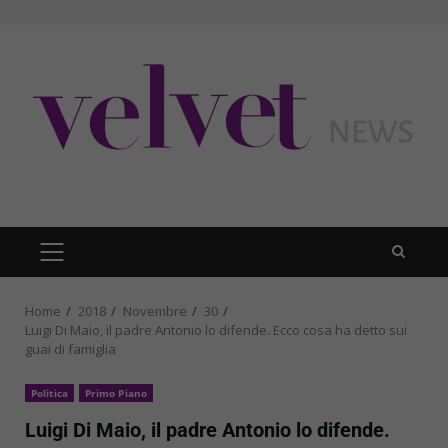
Skip
to
content
PRIMARY
MENU
Home
2018
Novembre
30
Luigi Di Maio, il padre Antonio lo difende. Ecco cosa ha detto sui
guai di famiglia
Politica
Primo Piano
Luigi Di Maio, il padre Antonio lo difende.