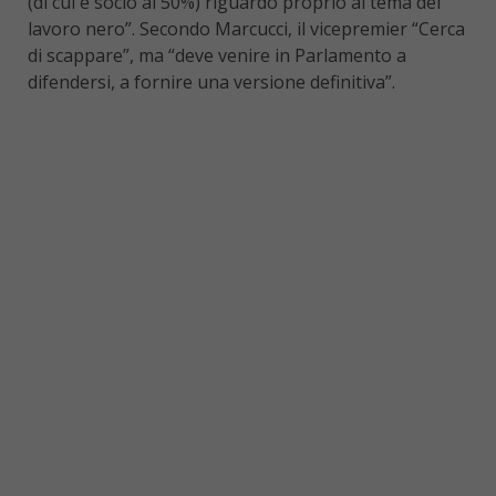
(di cui è socio al 50%) riguardo proprio al tema del
lavoro nero”. Secondo Marcucci, il vicepremier “Cerca
di scappare”, ma “deve venire in Parlamento a
difendersi, a fornire una versione definitiva”.