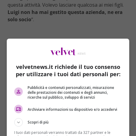
questa attività. Volevo lasciare qualcosa ai miei figli.
Luigi non ha mai gestito questa azienda, ne era
solo socio
“.
velvetnews.it richiede il tuo consenso
per utilizzare i tuoi dati personali per:
Pubblicità e contenuti personalizzati, misurazione
delle prestazioni dei contenuti e degli annunci,
ricerche sul pubblico, sviluppo di servizi
Archiviare informazioni su dispositivo e/o accedervi
Scopri di più
L’intervento dei vigili sui terreni dei Di Maio
I tuoi dati personali verranno trattati da 327 partner e le