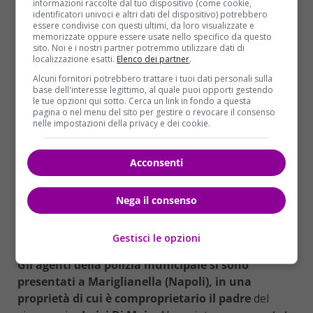
informazioni raccolte dal tuo dispositivo (come cookie,
identificatori univoci e altri dati del dispositivo) potrebbero
ARCHIVIO – Polizia municipale nella proprietà di papà Di
essere condivise con questi ultimi, da loro visualizzate e
memorizzate oppure essere usate nello specifico da questo
Maio: sequestrate aree con rifiuti
sito. Noi e i nostri partner potremmo utilizzare dati di
localizzazione esatti.
Elenco dei partner
.
All’interno della proprietà del padre del vice
Alcuni fornitori potrebbero trattare i tuoi dati personali sulla
premier, Luigi Di Maio, a Mariglianella (Napoli)
base dell'interesse legittimo, al quale puoi opporti gestendo
le tue opzioni qui sotto. Cerca un link in fondo a questa
sono state sequestrate aree dove erano stati
pagina o nel menu del sito per gestire o revocare il consenso
depositati rifiuti inerti.
Lo fa sapere – secondo
nelle impostazioni della privacy e dei cookie.
quanto riporta il sito del
TgCom24
– il comandante
della Polizia municipale di Mariglianella al termine di
Acconsenti
un sopralluogo avviato nella mattinata di oggi 29
novembre alla presenza di tre agenti della Polizia
Nega il consenso
municipale stessa, dei responsabili dell’ufficio tecnico
comunale e di un rappresentante della famiglia Di
Maio.
Gestisci le opzioni
Gli agenti della polizia municipale si sono
presentati a Mariglianella (Napoli), in una
proprietà di cui è comproprietario il padre
del