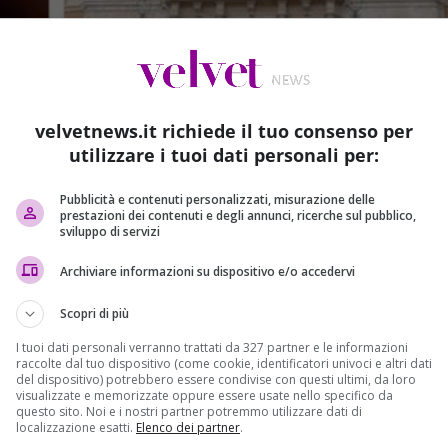
velvetnews.it richiede il tuo consenso per
utilizzare i tuoi dati personali per:
Pubblicità e contenuti personalizzati, misurazione delle
prestazioni dei contenuti e degli annunci, ricerche sul pubblico,
sviluppo di servizi
Archiviare informazioni su dispositivo e/o accedervi
Scopri di più
I tuoi dati personali verranno trattati da 327 partner e le informazioni
raccolte dal tuo dispositivo (come cookie, identificatori univoci e altri dati
del dispositivo) potrebbero essere condivise con questi ultimi, da loro
visualizzate e memorizzate oppure essere usate nello specifico da
questo sito. Noi e i nostri partner potremmo utilizzare dati di
ta non si tratta della solita manovra economica. Secondo il
localizzazione esatti.
Elenco dei partner
.
parlamentari sono stati sorpresi in un bagno di Montecitorio,
ne