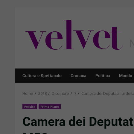
Skip
to
content
Cultura e Spettacolo
Cronaca
Politica
Mondo
Home
2018
Dicembre
7
Camera dei Deputati, lui dell
Politica
Primo Piano
Camera dei Deputati,