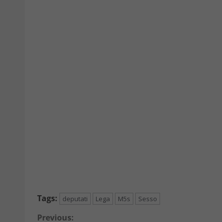
Tags:
deputati
Lega
M5s
Sesso
Continue
Previous: