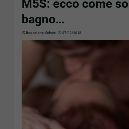
M5S: ecco come sono
bagno…
Redazione Velvet
07/12/2018