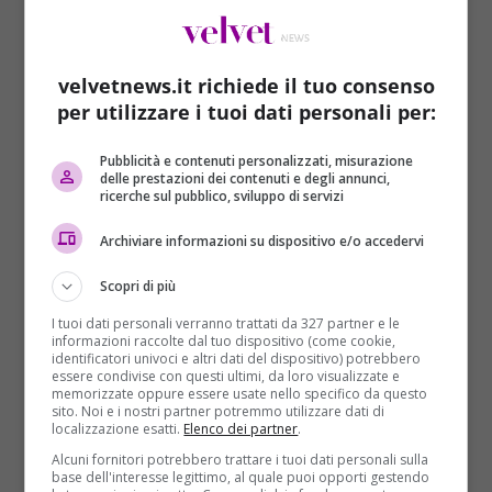
l’arcidiocesi di Los Angeles ha rivelato di aver
scoperto che le sorelle rubavano i soldi delle rette
e delle donazioni per la scuola cattolica di St.
velvetnews.it richiede il tuo consenso
James
a
Torrance
, a sud di Los Angeles. “Sappiamo
per utilizzare i tuoi dati personali per:
che usavano i soldi per viaggiare, e sempre con la
meta dei casinò – ha detto un responsabile della
Pubblicità e contenuti personalizzati, misurazione
delle prestazioni dei contenuti e degli annunci,
scuola -. Usavano il conto scolastico come proprio
ricerche sul pubblico, sviluppo di servizi
conto personale”.
Archiviare informazioni su dispositivo e/o accedervi
Il raggiro sarebbe durato almeno un decennio
.
Suor Kreuper è stata preside della scuola per 29
Scopri di più
anni, ed è andata in pensione quest’anno. Suor
I tuoi dati personali verranno trattati da 327 partner e le
Chang ha insegnato lì per 20 anni, anche lei
informazioni raccolte dal tuo dispositivo (come cookie,
pensionata da poco. Ora si dicono “pentite” e
identificatori univoci e altri dati del dispositivo) potrebbero
essere condivise con questi ultimi, da loro visualizzate e
chiedono scusa al loro ordine e alle famiglie della
memorizzate oppure essere usate nello specifico da questo
scuola, che ha già annunciato che non procederà per
sito. Noi e i nostri partner potremmo utilizzare dati di
localizzazione esatti.
Elenco dei partner
.
vie legali contro di loro, anche in considerazione
Alcuni fornitori potrebbero trattare i tuoi dati personali sulla
dell’ottimo lavoro svolto con i ragazzi negli anni.
base dell'interesse legittimo, al quale puoi opporti gestendo