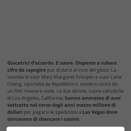
Giocatrici d’azzardo. E suore.
Disposte a rubare
cifre da capogiro
pur di darsi al vizio del gioco. La
vicenda di suor Mary Margaret Kreuper e suor Lana
Chang, riportata da
Repubblica.it
, sembra uscita da
un film. Invece è reale. Le due donne, suore cattoliche
di Los Angeles, California,
hanno ammesso di aver
sottratto nel corso degli anni mezzo milione di
dollari
per pagarsi le spedizioni a
Las Vegas dove
tentavano di sbancare i casinò
.
La truffa è emersa in questi giorni, quando