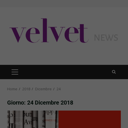
Skip
to
content
PRIMARY
MENU
Home
2018
Dicembre
24
Giorno:
24 Dicembre 2018