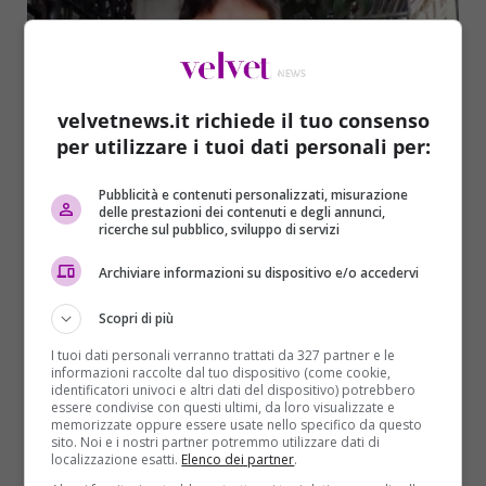
velvetnews.it richiede il tuo consenso
per utilizzare i tuoi dati personali per:
Pubblicità e contenuti personalizzati, misurazione
Politica
delle prestazioni dei contenuti e degli annunci,
ricerche sul pubblico, sviluppo di servizi
Terremoto M5S, Di Battista rientra in Italia:
Archiviare informazioni su dispositivo e/o accedervi
“Vedrò mio ‘fratello’ Di Maio…”
Domenico Coviello
24/12/2018
Scopri di più
Il Movimento Cinque Stelle si prepara. Alessandro Di
I tuoi dati personali verranno trattati da 327 partner e le
informazioni raccolte dal tuo dispositivo (come cookie,
Battista torna casa. L’annuncio è arrivato in diretta
identificatori univoci e altri dati del dispositivo) potrebbero
Facebook:...
essere condivise con questi ultimi, da loro visualizzate e
memorizzate oppure essere usate nello specifico da questo
sito. Noi e i nostri partner potremmo utilizzare dati di
Read More
localizzazione esatti.
Elenco dei partner
.