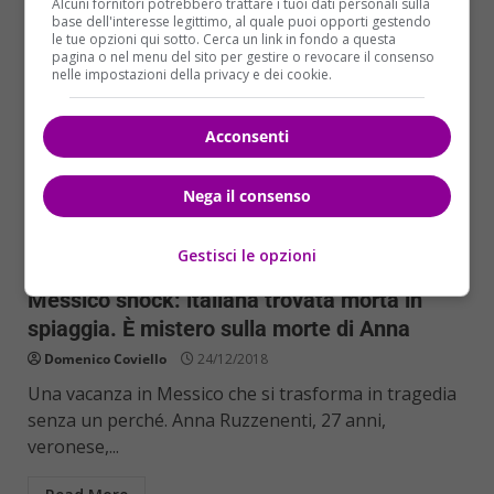
Alcuni fornitori potrebbero trattare i tuoi dati personali sulla
base dell'interesse legittimo, al quale puoi opporti gestendo
le tue opzioni qui sotto. Cerca un link in fondo a questa
pagina o nel menu del sito per gestire o revocare il consenso
nelle impostazioni della privacy e dei cookie.
Acconsenti
Nega il consenso
Cronaca
Primo Piano
Gestisci le opzioni
Messico shock: italiana trovata morta in
spiaggia. È mistero sulla morte di Anna
Domenico Coviello
24/12/2018
Una vacanza in Messico che si trasforma in tragedia
senza un perché. Anna Ruzzenenti, 27 anni,
veronese,...