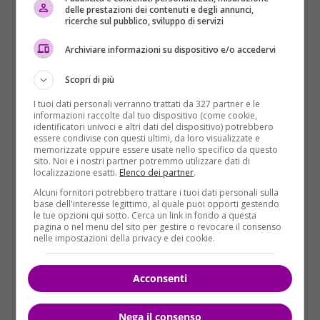
delle prestazioni dei contenuti e degli annunci,
del Consiglio Giuseppe Conte. Il lapsus è sfuggito al
ricerche sul pubblico, sviluppo di servizi
premier mentre si trovava a Potenza, lunedì 11
febbraio, forse distratto dall’incalzare delle domande
Archiviare informazioni su dispositivo e/o accedervi
dei giornalisti e dal numero di telecamere che lo
Scopri di più
“assediavano”.
I tuoi dati personali verranno trattati da 327 partner e le
informazioni raccolte dal tuo dispositivo (come cookie,
identificatori univoci e altri dati del dispositivo) potrebbero
essere condivise con questi ultimi, da loro visualizzate e
memorizzate oppure essere usate nello specifico da questo
sito. Noi e i nostri partner potremmo utilizzare dati di
localizzazione esatti.
Elenco dei partner
.
Alcuni fornitori potrebbero trattare i tuoi dati personali sulla
base dell'interesse legittimo, al quale puoi opporti gestendo
le tue opzioni qui sotto. Cerca un link in fondo a questa
pagina o nel menu del sito per gestire o revocare il consenso
nelle impostazioni della privacy e dei cookie.
Acconsenti
Nega il consenso