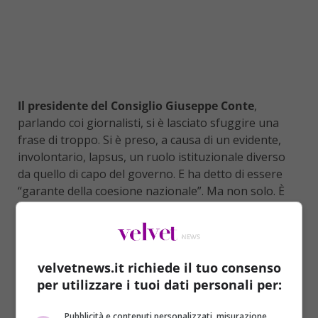
Il presidente del Consiglio Giuseppe Conte
,
parlando coi giornalisti, si è lasciato sfuggire una
frase di troppo. Si è preso, a causa di un evidente,
involontario, lapsus, un ruolo istituzionale diverso
da quello di capo del governo. E ha detto di essere
“garante della coesione nazionale”. Ma non solo. È
andato oltre.
“
Io sono, quale Presidente della Repubblica,
velvetnews.it richiede il tuo consenso
garante della coesione nazionale
“. A pronunciare
per utilizzare i tuoi dati personali per:
questa frase che ha lasciato tutti allibiti non è stato
il capo del Stato Sergio Mattarella ma il presidente
Pubblicità e contenuti personalizzati, misurazione