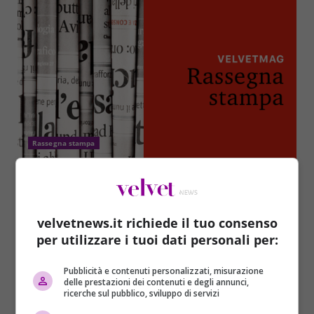
Rassegna stampa
Domenica 10 marzo, le prime pagine dei
giornali
Domenico Coviello
10/03/2019
velvetnews.it richiede il tuo consenso
Dal Corriere a Repubblica alla Stampa, e dal Fatto al
per utilizzare i tuoi dati personali per:
Messaggero, ecco come i quotidiani presentano le...
Pubblicità e contenuti personalizzati, misurazione
delle prestazioni dei contenuti e degli annunci,
Read More
ricerche sul pubblico, sviluppo di servizi