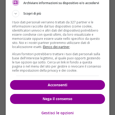
Archiviare informazioni su dispositivo e/o accedervi
Scopri di più
I tuoi dati personali verranno trattati da 327 partner e le
informazioni raccolte dal tuo dispositivo (come cookie,
identificatori univoci e altri dati del dispositivo) potrebbero
essere condivise con questi ultimi, da loro visualizzate e
memorizzate oppure essere usate nello specifico da questo
sito. Noi e i nostri partner potremmo utilizzare dati di
localizzazione esatti.
Elenco dei partner
.
Alcuni fornitori potrebbero trattare i tuoi dati personali sulla
Mondo
Primo Piano
base dell'interesse legittimo, al quale puoi opporti gestendo
le tue opzioni qui sotto. Cerca un link in fondo a questa
pagina o nel menu del sito per gestire o revocare il consenso
Daniele Nardi e Tom Ballard senza vita a
nelle impostazioni della privacy e dei cookie.
5900 metri. Resteranno sul Nanga Parbat.
Domenico Coviello
10/03/2019
Acconsenti
I corpi senza vita di Daniele Nardi e Tom Ballard
sono stati trovati a circa 5.900 metri...
Nega il consenso
Read More
Gestisci le opzioni