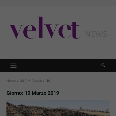
Skip
to
content
PRIMARY
MENU
Home
2019
Marzo
10
Giorno:
10 Marzo 2019