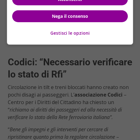
Nega il consenso
Gestisci le opzioni
Codici: “Necessario verificare
lo stato di Rfi”
Circolazione in tilt e treni bloccati hanno creato non
pochi disagi ai passeggeri. L’
associazione Codici
–
Centro per i Diritti del Cittadino ha chiesto un
“
richiamo ai diritti dei passeggeri ed alla necessità di
verificare lo stato della Rete ferroviaria italiana”.
“
Bene gli impegni e gli interventi per cercare di
ripristinare quanto prima la regolare circolazione
–