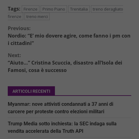
Tags:
Firenze
Primo Piano
Trenitalia
treno deragliato
firenze
treno merci
Continue
Previous:
Nordio: “E’ mio dovere agire, come fanno i pm con
Reading
i cittadini”
Next:
“Aiuto…” Cristina Scuccia, disastro all’Isola dei
Famosi, cosa è successo
ARTICOLI RECENTI
Myanmar: nove attivisti condannati a 37 anni di
carcere per proteste contro elezioni militari
Trump Media sotto inchiesta: la SEC indaga sulla
vendita accelerata della Truth API