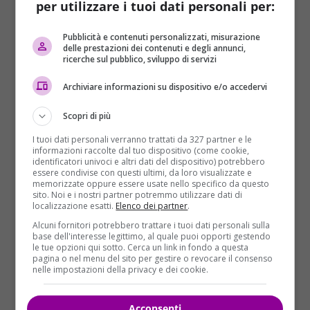
per utilizzare i tuoi dati personali per:
Le
linee AV Milano-Roma
e
Venezia-Roma
e quella
Pubblicità e contenuti personalizzati, misurazione
regionale
Firenze-Prato-Viareggio
sono state
delle prestazioni dei contenuti e degli annunci,
sospese, provocando cancellazioni e ritardi. A partire
ricerche sul pubblico, sviluppo di servizi
dalle 11.50, Rfi ha fatto sapere che la circolazione
Archiviare informazioni su dispositivo e/o accedervi
sulla
linea Alta Velocità Firenze Bologna
è ripresa
gradualmente. “
Permane interrotta la circolazione sulla
Scopri di più
linea convenzionale Firenze-Bologna, dove i tecnici Rfi
proseguiranno gli interventi di ripristino per garantire la
I tuoi dati personali verranno trattati da 327 partner e le
informazioni raccolte dal tuo dispositivo (come cookie,
piena operatività della linea”,
si legge in un
identificatori univoci e altri dati del dispositivo) potrebbero
comunicato. Tra le stazioni di Firenze e Prato sono
essere condivise con questi ultimi, da loro visualizzate e
memorizzate oppure essere usate nello specifico da questo
stati attivati autobus sostitutivi. Per riattivare i treni
sito. Noi e i nostri partner potremmo utilizzare dati di
regionali sarà necessario più tempo.
localizzazione esatti.
Elenco dei partner
.
Alcuni fornitori potrebbero trattare i tuoi dati personali sulla
base dell'interesse legittimo, al quale puoi opporti gestendo
le tue opzioni qui sotto. Cerca un link in fondo a questa
pagina o nel menu del sito per gestire o revocare il consenso
nelle impostazioni della privacy e dei cookie.
Acconsenti