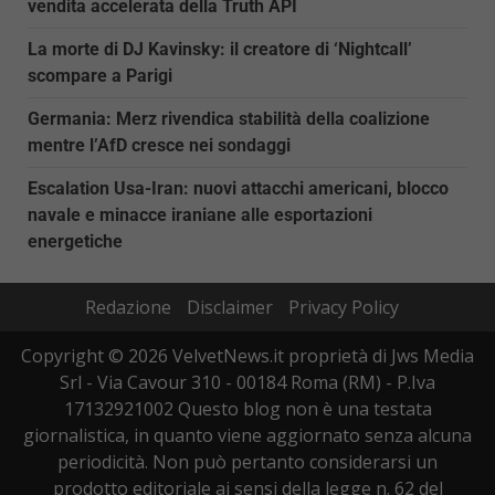
vendita accelerata della Truth API
La morte di DJ Kavinsky: il creatore di ‘Nightcall’
scompare a Parigi
Germania: Merz rivendica stabilità della coalizione
mentre l’AfD cresce nei sondaggi
Escalation Usa-Iran: nuovi attacchi americani, blocco
navale e minacce iraniane alle esportazioni
energetiche
Redazione
Disclaimer
Privacy Policy
Copyright © 2026 VelvetNews.it proprietà di Jws Media
Srl - Via Cavour 310 - 00184 Roma (RM) - P.Iva
17132921002 Questo blog non è una testata
giornalistica, in quanto viene aggiornato senza alcuna
periodicità. Non può pertanto considerarsi un
prodotto editoriale ai sensi della legge n. 62 del