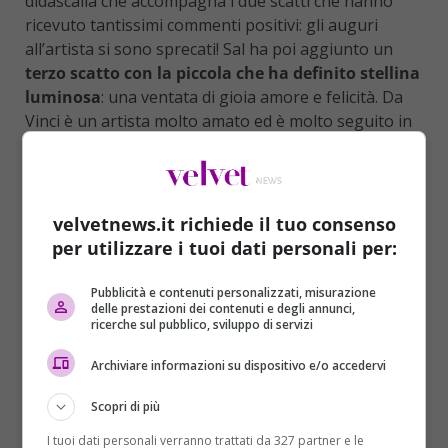
didascalia che accompagna i due scatti che hanno
ricevuto tantissimi commenti positivi: gli auguri
all’artista si sono sprecati! Sal ha poi aggiunto un
terzo scatto con la piccola che ha definito stellina
luminosa
: una ventata di gioia amore e felicità. Da
Vinci è un artista molto amato ed è molto seguito in
Campania e non solo, vanta collaborazioni con artisti
importanti e il suo talento è riconosciuto a livello
internazionale. Sui social ha un vasto pubblico di fan
che apprezzano la sua musica.
velvetnews.it richiede il tuo consenso
per utilizzare i tuoi dati personali per:
Pubblicità e contenuti personalizzati, misurazione
delle prestazioni dei contenuti e degli annunci,
ricerche sul pubblico, sviluppo di servizi
Archiviare informazioni su dispositivo e/o accedervi
Scopri di più
I tuoi dati personali verranno trattati da 327 partner e le