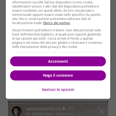
informazioni raccolte dal tuo dispositivo (come cookie,
identificatori univoci e altri dati del dispositivo) potrebbero
essere condivise con questi ultimi, da loro visualizzate e
memorizzate oppure essere usate nello specifico da questo
sito. Noi e i nostri partner potremmo utilizzare dati di
localizzazione esatti.
Elenco dei partner
.
“Benvenuta amore di papà” la
Alcuni fornitori potrebbero trattare i tuoi dati personali sulla
base dell'interesse legittimo, al quale puoi opporti gestendo
gioia di Francesco Da Vinci e
le tue opzioni qui sotto. Cerca un link in fondo a questa
pagina o nel menu del sito per gestire o revocare il consenso
nelle impostazioni della privacy e dei cookie.
Riccarda
Oltre a Sal Da Vinci anche il figlio
Francesco e la
Acconsenti
compagna Riccarda hanno dato il benvenuto alla
piccola Nina
. I due genitori hanno infatti pubblicato
Nega il consenso
sui loro profili social alcune storie dove rivelano tutta
la loro gioia. “
Benvenuta amore immenso di papà”
ha
Gestisci le opzioni
scritto Francesco a corredo di un fiocco rosa.