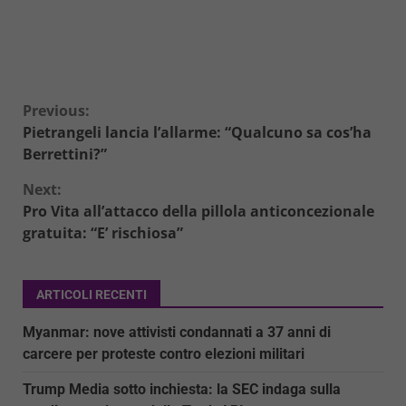
Continue
Previous:
Pietrangeli lancia l’allarme: “Qualcuno sa cos’ha
Reading
Berrettini?”
Next:
Pro Vita all’attacco della pillola anticoncezionale
gratuita: “E’ rischiosa”
ARTICOLI RECENTI
Myanmar: nove attivisti condannati a 37 anni di
carcere per proteste contro elezioni militari
Trump Media sotto inchiesta: la SEC indaga sulla