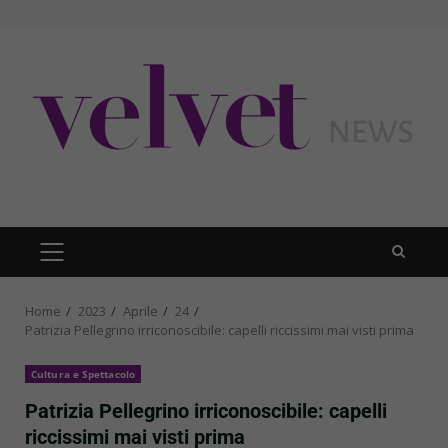
Skip
to
content
PRIMARY
MENU
Home
2023
Aprile
24
Patrizia Pellegrino irriconoscibile: capelli riccissimi mai visti prima
Cultura e Spettacolo
Patrizia Pellegrino irriconoscibile: capelli
riccissimi mai visti prima