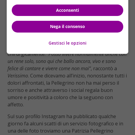
Patrizia Pellegrino lascia tutti di stucco: avete visto
Acconsenti
cosa ha fatto ai capelli? – Credits: Instagram
@patpellegrino (VelvetNews.it)
Nega il consenso
A febbraio 2021, poi,
la scoperta di un tumore ad
Gestisci le opzioni
un rene
che le è stato quindi asportato
chirurgicamente:
“Posso vivere normalmente anche con
un rene solo, sono qui che ballo ancora, vivo e sono
felice di cantare e vivere come non mai”
, raccontò a
Verissimo
. Come dicevamo all’inizio, nonostante tutti i
dolori affrontati, la Pellegrino non ha mai perso il
sorriso e anche attraverso i social regala buon
umore e positività a coloro che la seguono con
affetto.
Sul suo profilo Instagram ha pubblicato qualche
giorno fa alcuni scatti di un servizio fotografico e in
una delle foto troviamo una Patrizia Pellegrino