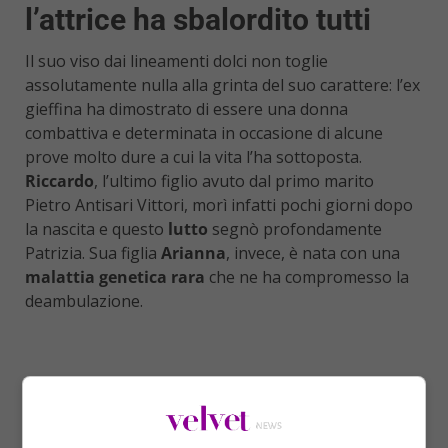
l’attrice ha sbalordito tutti
Il suo viso dai lineamenti dolci non toglie
assolutamente nulla alla grinta del suo carattere: l’ex
gieffina ha dimostrato di essere una donna
combattiva e determinata in occasione di alcune
prove molto dure a cui la vita l’ha sottoposta.
Riccardo
, l’ultimo figlio avuto dal primo marito
Pietro Antisari Vittori, morì infatti pochi giorni dopo
la nascita e questo
lutto
segnò profondamente
Patrizia. Sua figlia
Arianna
, invece, è nata con una
malattia genetica rara
che ne ha compromesso la
deambulazione.