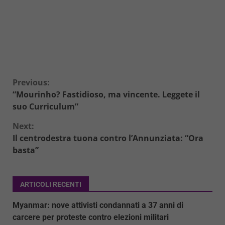
Continue
Previous:
“Mourinho? Fastidioso, ma vincente. Leggete il
Reading
suo Curriculum”
Next:
Il centrodestra tuona contro l’Annunziata: “Ora
basta”
ARTICOLI RECENTI
Myanmar: nove attivisti condannati a 37 anni di
carcere per proteste contro elezioni militari