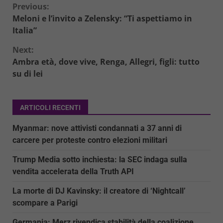
Continue
Previous:
Meloni e l’invito a Zelensky: “Ti aspettiamo in
Reading
Italia”
Next:
Ambra età, dove vive, Renga, Allegri, figli: tutto
su di lei
ARTICOLI RECENTI
Myanmar: nove attivisti condannati a 37 anni di
carcere per proteste contro elezioni militari
Trump Media sotto inchiesta: la SEC indaga sulla
vendita accelerata della Truth API
La morte di DJ Kavinsky: il creatore di ‘Nightcall’
scompare a Parigi
Germania: Merz rivendica stabilità della coalizione