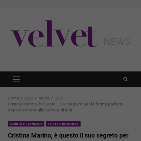
Skip
to
content
PRIMARY
MENU
Home
2023
Aprile
26
Cristina Marino, è questo il suo segreto per la forma perfetta
dopo il parto: è alla portata di tutti
Cultura e Spettacolo
Salute e benessere
Cristina Marino, è questo il suo segreto per