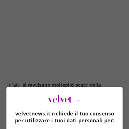
Infatti,
si ravvisano molteplici scatti della
meravigliosa Cristina, che porta con sé il
piccolino, sfoggiando una forma fisica incredibile
.
A questo riguardo, qualcuno si è domandato quali
magie si celino dietro. Ma la risposta è solo una ed è
velvetnews.it richiede il tuo consenso
proprio la diretta interessata a rivelarcelo.
per utilizzare i tuoi dati personali per: