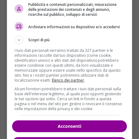
Cristina Marino svela il suo
Pubblicità e contenuti personalizzati, misurazione
delle prestazioni dei contenuti e degli annunci,
ricerche sul pubblico, sviluppo di servizi
segreto per avere una
Archiviare informazioni su dispositivo e/o accedervi
silhouette smagliante
Scopri di più
Negli ultimi giorni,
Cristina si è trovata nel mirino
dei social sollevando un polverone mediatico
, a
I tuoi dati personali verranno trattati da 327 partner e le
informazioni raccolte dal tuo dispositivo (come cookie,
causa di alcune sue affermazioni che hanno fatto
identificatori univoci e altri dati del dispositivo) potrebbero
infuriare molte donne, soprattutto mamme. Difatti, è
essere condivise con questi ultimi, da loro visualizzate e
memorizzate oppure essere usate nello specifico da questo
tornata subito ad allenarsi, in quanto amante del
sito. Noi e i nostri partner potremmo utilizzare dati di
fitness. Tuttavia sono piovute diverse critiche nei
localizzazione esatti.
Elenco dei partner
.
suoi confronti, rimarcandole di godersi i propri figli e
Alcuni fornitori potrebbero trattare i tuoi dati personali sulla
base dell'interesse legittimo, al quale puoi opporti gestendo
non avere fretta.
le tue opzioni qui sotto. Cerca un link in fondo a questa
pagina o nel menu del sito per gestire o revocare il consenso
nelle impostazioni della privacy e dei cookie.
Acconsenti