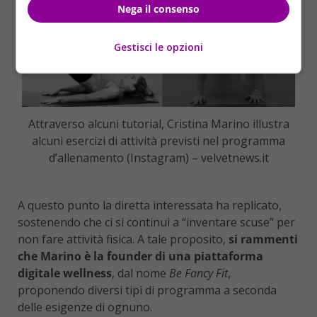
Nega il consenso
Gestisci le opzioni
Attraverso alcuni tutorial, Cristina Marino illustra
alcuni esercizi di attività previsti nel programma
d’allenamento (Instagram) – velvetnews.it
A questo punto la diretta interessata ha replicato,
sostenendo che ci si continui a “inventare scuse” per
non fare attività fisica. A tale proposito,
si rammenti
che Marino è la founder di una piattaforma
digitale wellness
, dal nome
Be Fancy Fit
,
proponendo diversi tipi di programma a seconda
delle esigenze di ognuno.