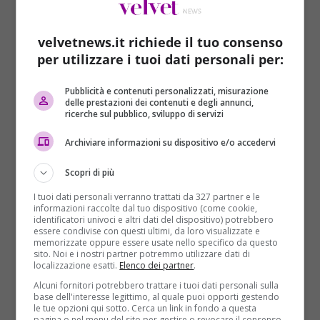
sua vita prima di prendere i voti.
velvetnews.it richiede il tuo consenso
per utilizzare i tuoi dati personali per:
Pubblicità e contenuti personalizzati, misurazione
delle prestazioni dei contenuti e degli annunci,
ricerche sul pubblico, sviluppo di servizi
Archiviare informazioni su dispositivo e/o accedervi
Scopri di più
I tuoi dati personali verranno trattati da 327 partner e le
informazioni raccolte dal tuo dispositivo (come cookie,
identificatori univoci e altri dati del dispositivo) potrebbero
essere condivise con questi ultimi, da loro visualizzate e
memorizzate oppure essere usate nello specifico da questo
Domanda intima a Cristina
sito. Noi e i nostri partner potremmo utilizzare dati di
localizzazione esatti.
Elenco dei partner
.
Scuccia: la risposta spiazza
Alcuni fornitori potrebbero trattare i tuoi dati personali sulla
base dell'interesse legittimo, al quale puoi opporti gestendo
tutti
le tue opzioni qui sotto. Cerca un link in fondo a questa
pagina o nel menu del sito per gestire o revocare il consenso