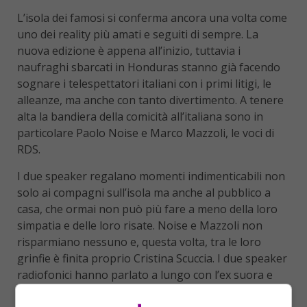
L’isola dei famosi si conferma ancora una volta come
uno dei reality più amati e seguiti di sempre. La
nuova edizione è appena all’inizio, tuttavia i
naufraghi sbarcati in Honduras stanno già facendo
sognare i telespettatori italiani con i primi litigi, le
alleanze, ma anche con tanto divertimento. A tenere
alta la bandiera della comicità all’italiana sono in
particolare Paolo Noise e Marco Mazzoli, le voci di
RDS.
I due speaker regalano momenti indimenticabili non
solo ai compagni sull’isola ma anche al pubblico a
casa, che ormai non può più fare a meno della loro
simpatia e delle loro risate. Noise e Mazzoli non
risparmiano nessuno e, questa volta, tra le loro
grinfie è finita proprio Cristina Scuccia. I due speaker
radiofonici hanno parlato a lungo con l’ex suora e
cantante, che ha svelato loro alcuni aneddoti della