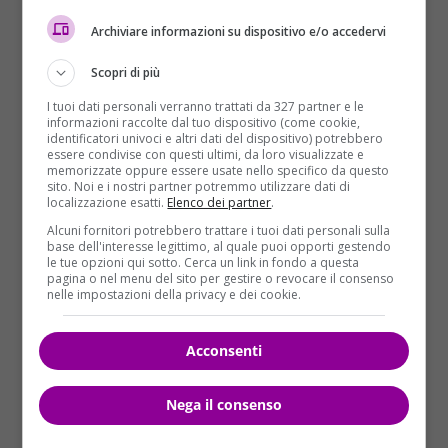
Archiviare informazioni su dispositivo e/o accedervi
La ChatGPT torna online in Italia: OpenAI ha
Scopri di più
adattato le regole per la privacy alle richieste del
Garante (pexels.com) – velvetnews.it
I tuoi dati personali verranno trattati da 327 partner e le
informazioni raccolte dal tuo dispositivo (come cookie,
identificatori univoci e altri dati del dispositivo) potrebbero
essere condivise con questi ultimi, da loro visualizzate e
memorizzate oppure essere usate nello specifico da questo
Il
Garante italiano per la privacy
aveva chiesto di
sito. Noi e i nostri partner potremmo utilizzare dati di
inserire strumenti per permettere a tutti, anche ai
localizzazione esatti.
Elenco dei partner
.
non utenti, di chiedere la rettifica dei
dati personali
Alcuni fornitori potrebbero trattare i tuoi dati personali sulla
generati in modo inesatto e la cancellazione degli
base dell'interesse legittimo, al quale puoi opporti gestendo
le tue opzioni qui sotto. Cerca un link in fondo a questa
stessi se la rettifica non fosse possibile. Inoltre,
pagina o nel menu del sito per gestire o revocare il consenso
OpenAI dovrà consentire agli interessati non utenti
nelle impostazioni della privacy e dei cookie.
di esercitare il diritto di opposizione rispetto al
trattamento dei loro dati.
Acconsenti
Tutte queste misure hanno permesso ad OpenAI di
tornare attiva in Italia e di fornire i propri servizi di
Nega il consenso
intelligenza artificiale e di elaborazione del