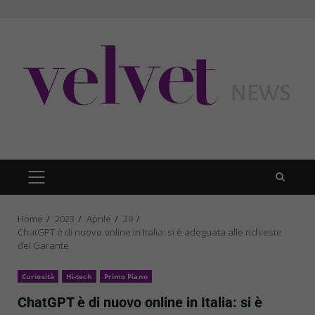
Skip
to
content
PRIMARY
MENU
Home
2023
Aprile
29
ChatGPT è di nuovo online in Italia: si è adeguata alle richieste
del Garante
Curiosità
Hi-tech
Primo Piano
ChatGPT è di nuovo online in Italia: si è