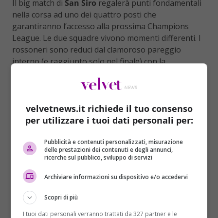
Il big match di
San Siro
regalerà punti fondamentali
nella corsa ad uno dei quattro posti che
garantiranno l’accesso alla prossima Champions
League. Le due squadre vivono momenti differenti. I
rossoneri sono reduci dal clamoroso pareggio
interno (e raggiunto solo nel finale) con la
Cremonese e si trovano alla vigilia della semifinale di
Champions League contro l’Inter.
La Lazio è
tornata al successo contro il Sassuolo, dopo due
velvetnews.it richiede il tuo consenso
sconfitte consecutive (Torino e Inter) ed ha visto
per utilizzare i tuoi dati personali per:
assottigliarsi il suo vantaggio sulle inseguitrici.
Pubblicità e contenuti personalizzati, misurazione
delle prestazioni dei contenuti e degli annunci,
ricerche sul pubblico, sviluppo di servizi
Archiviare informazioni su dispositivo e/o accedervi
Scopri di più
I tuoi dati personali verranno trattati da 327 partner e le