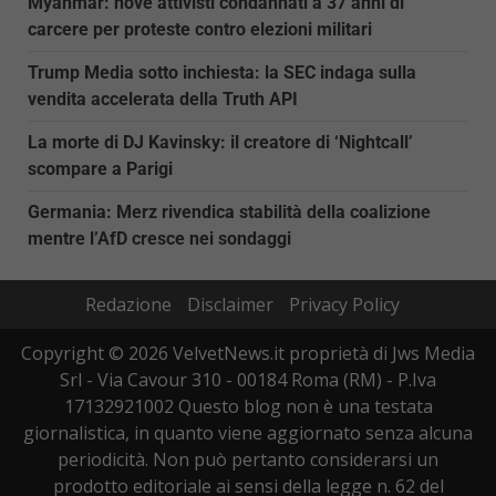
Myanmar: nove attivisti condannati a 37 anni di
carcere per proteste contro elezioni militari
Trump Media sotto inchiesta: la SEC indaga sulla
vendita accelerata della Truth API
La morte di DJ Kavinsky: il creatore di ‘Nightcall’
scompare a Parigi
Germania: Merz rivendica stabilità della coalizione
mentre l’AfD cresce nei sondaggi
Redazione
Disclaimer
Privacy Policy
Copyright © 2026 VelvetNews.it proprietà di Jws Media
Srl - Via Cavour 310 - 00184 Roma (RM) - P.Iva
17132921002 Questo blog non è una testata
giornalistica, in quanto viene aggiornato senza alcuna
periodicità. Non può pertanto considerarsi un
prodotto editoriale ai sensi della legge n. 62 del