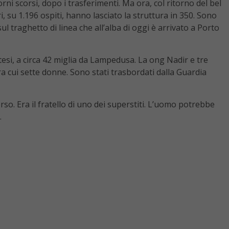
ni scorsi, dopo i trasferimenti. Ma ora, col ritorno del bel
i, su 1.196 ospiti, hanno lasciato la struttura in 350. Sono
l traghetto di linea che all’alba di oggi è arrivato a Porto
si, a circa 42 miglia da Lampedusa. La ong Nadir e tre
a cui sette donne. Sono stati trasbordati dalla Guardia
so. Era il fratello di uno dei superstiti. L’uomo potrebbe
.