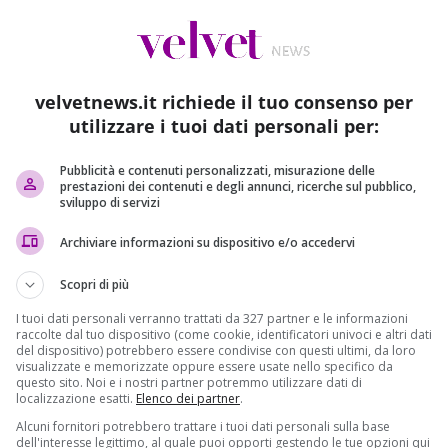
Lampedusa, che si aggiungono ai 23 di ieri, sabato e
velvetnews.it richiede il tuo consenso per
utilizzare i tuoi dati personali per:
 a bordo di imbarcazioni di fortuna
. La
Guardia di finanz
do otto tunisini, tra cui un minore. Erano partiti da
Pubblicità e contenuti personalizzati, misurazione delle
i tunisini.
prestazioni dei contenuti e degli annunci, ricerche sul pubblico,
sviluppo di servizi
inanza
ha intercettato e accompagnato sulla terraferma un
 persone tra bengalesi, etiopi, marocchini, siriani, sudanesi
Archiviare informazioni su dispositivo e/o accedervi
ra, in Libia, pagando 4mila euro a testa.
Scopri di più
anti, tra cui tre donne e 5 minori, a bordo di un natante di
I tuoi dati personali verranno trattati da 327 partner e le informazioni
giziana e sono stati
intercettarti in area Sar
dalla Guardia
raccolte dal tuo dispositivo (come cookie, identificatori univoci e altri dati
a agganciato un altro barchino in vetroresina con a borso
del dispositivo) potrebbero essere condivise con questi ultimi, da loro
visualizzate e memorizzate oppure essere usate nello specifico da
ani. Hanno raccontato di essere partiti venerdì 5 maggio alle
questo sito. Noi e i nostri partner potremmo utilizzare dati di
localizzazione esatti.
Elenco dei partner
.
Alcuni fornitori potrebbero trattare i tuoi dati personali sulla base
dell'interesse legittimo, al quale puoi opporti gestendo le tue opzioni qui