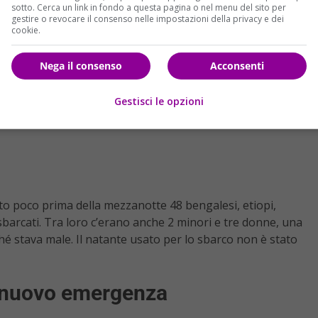
sotto. Cerca un link in fondo a questa pagina o nel menu del sito per
gestire o revocare il consenso nelle impostazioni della privacy e dei
cookie.
Nega il consenso
Acconsenti
Gestisci le opzioni
tato poco prima della mezzanotte 48 bengalesi, etiopi,
sbarcati. Tra loro c’erano anche 2 minori e tre donne, una
ché stava male. Il natante usato per lo sbarco non è stato
i nuovo emergenza