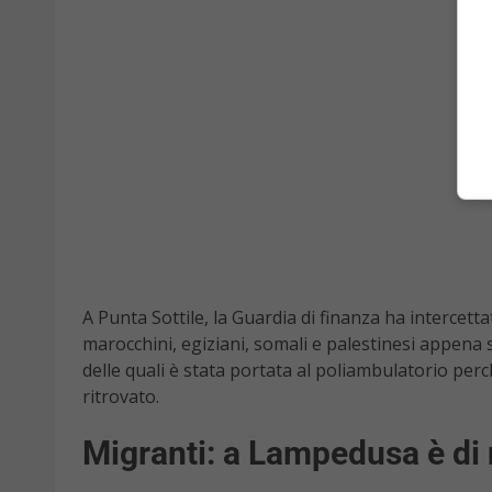
A Punta Sottile, la Guardia di finanza ha intercet
marocchini, egiziani, somali e palestinesi appena 
delle quali è stata portata al poliambulatorio per
ritrovato.
Migranti: a Lampedusa è d