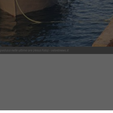
pedusa nelle ultime ore (Ansa Foto) - velvetnews.it