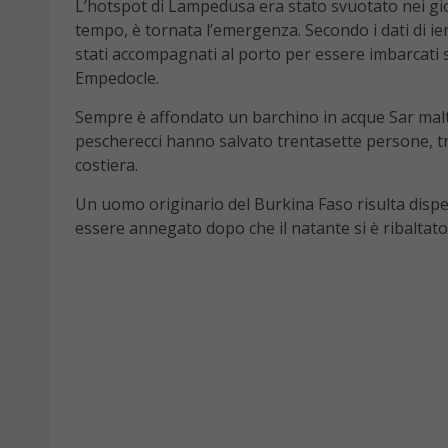
L’hotspot di Lampedusa era stato svuotato nei gior
tempo, è tornata l’emergenza. Secondo i dati di ier
stati accompagnati al porto per essere imbarcati su
Empedocle.
Sempre è affondato un barchino in acque Sar malte
pescherecci hanno salvato trentasette persone, tr
costiera.
Un uomo originario del Burkina Faso risulta disper
essere annegato dopo che il natante si è ribaltato