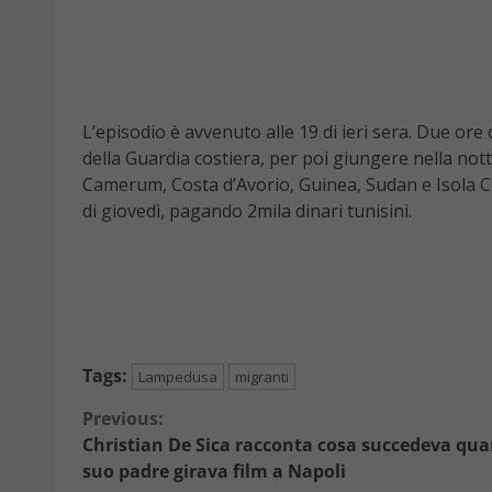
L’episodio è avvenuto alle 19 di ieri sera. Due or
della Guardia costiera, per poi giungere nella not
Camerum, Costa d’Avorio, Guinea, Sudan e Isola Com
di giovedì, pagando 2mila dinari tunisini.
Tags:
Lampedusa
migranti
Continue
Previous:
Christian De Sica racconta cosa succedeva qu
Reading
suo padre girava film a Napoli