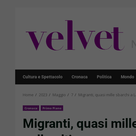
Skip
to
content
Cultura e Spettacolo
Cronaca
Politica
Mondo
Home
2023
Maggio
7
Migranti, quasi mille sbarchi a
Cronaca
Primo Piano
Migranti, quasi mil